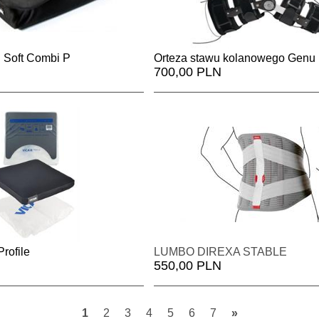
l Soft Combi P
Orteza stawu kolanowego Genu 
700,00 PLN
rofile
LUMBO DIREXA STABLE
550,00 PLN
1
2
3
4
5
6
7
»