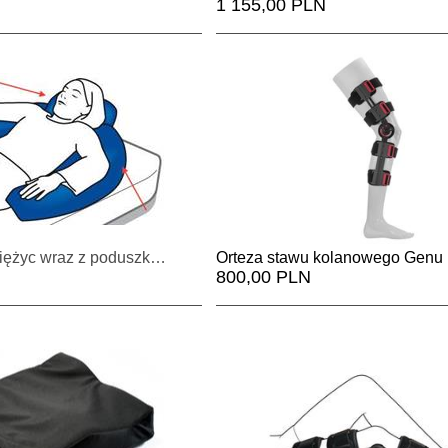
1 155,00 PLN
Poduszka półksiężyc wraz z poduszką pod głowę
Orteza stawu kolanowego Genu 
800,00 PLN