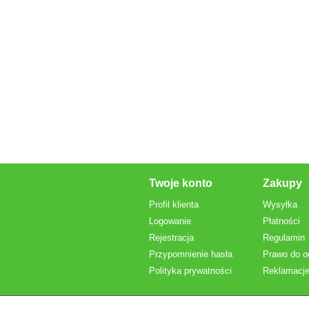
Twoje konto
Zakupy
Profil klienta
Wysyłka
Logowanie
Płatności
Rejestracja
Regulamin
Przypomnienie hasła
Prawo do o
Polityka prywatności
Reklamacje