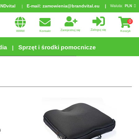
ANDvital
E-mail:
zamowienia@brandvital.eu
Waluta:
PLN
0
Zaloguj się
Zarejestruj się
WWW
Kontakt
Koszyk
dia
Sprzęt i środki pomocnicze