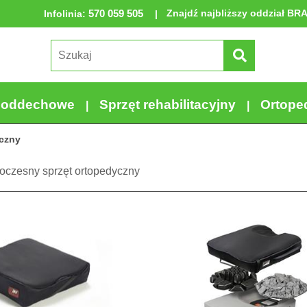
570 059 505
Znajdź najbliższy oddział BR
Infolinia
:
a oddechowe
Sprzęt rehabilitacyjny
Ortope
yczny
oczesny sprzęt ortopedyczny