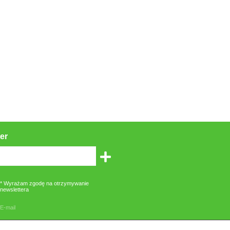
er
* Wyrażam zgodę na otrzymywanie
newslettera
E-mail