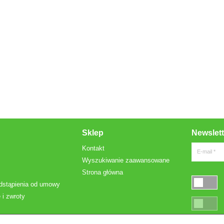
Sklep
Newslett
Kontakt
E-mail *
Wyszukiwanie zaawansowane
Strona główna
dstąpienia od umowy
 i zwroty