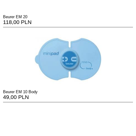
Beurer EM 20
118,00 PLN
Beurer EM 10 Body
49,00 PLN