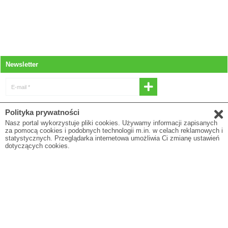
Newsletter
E-mail *
* Wyrażam zgodę na otrzymywanie
Polityka prywatności
newslettera
Nasz portal wykorzystuje pliki cookies. Używamy informacji zapisanych
za pomocą cookies i podobnych technologii m.in. w celach reklamowych i
E-mail
statystycznych. Przeglądarka internetowa umożliwia Ci zmianę ustawień
dotyczących cookies.
* Pola oznaczone gwiazdką są obowiązkowe
Polityka prywatności
O firmie
Regulamin
Blog
To są wyroby medyczne. Używaj ich zgodnie z instrukcją użytkowania lub etykietą.
© Comarch SA 2018. All rights reserved Powered by
Comarch e-Sklep ®