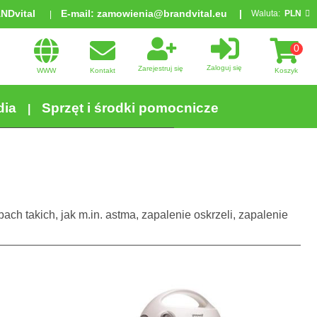
ANDvital
E-mail:
zamowienia@brandvital.eu
Waluta:
PLN
0
Zaloguj się
Zarejestruj się
WWW
Kontakt
Koszyk
dia
Sprzęt i środki pomocnicze
ch takich, jak m.in. astma, zapalenie oskrzeli, zapalenie
, które pozwolą na skuteczne i wydajne podanie substancji
ych inhalatorów jest stabilna, wydajna praca oraz niski