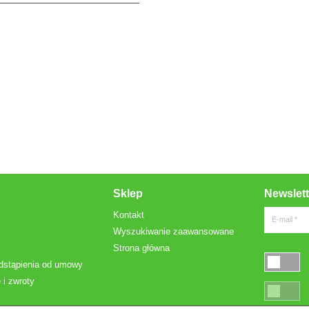
Sklep
Newslett
Kontakt
E-mail *
Wyszukiwanie zaawansowane
Strona główna
dstąpienia od umowy
 i zwroty