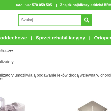
570 059 505
Znajdź najbliższy oddział BR
Infolinia
:
a oddechowe
Sprzęt rehabilitacyjny
Ortope
lizatory
ulizatory
bulizatory umożliwiają podawanie leków drogą wziewną w choroba
P.
e znajdziesz wysokiej jakości urządzenia do inhalacji domowej
ogą udrożnić drogi oddechowe i ułatwią oddychanie. Zaletą nasz
ego hałasu i zużycia energii.