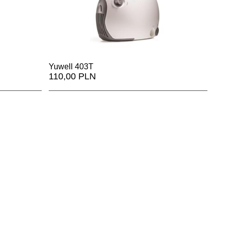
litykami czy solą fizjologiczną; ich zaletą jest niezwykle
dlatego często są polecane jako
najlepsze inhalatory dla
l 403T
czy
Yuwell 403M
), umożliwiające podawanie
, niezależnie od rodzaju oraz stopnia zaawansowania
Yuwell 403T
. Powstają w zgodzie ze wszystkimi obowiązującymi
110,00 PLN