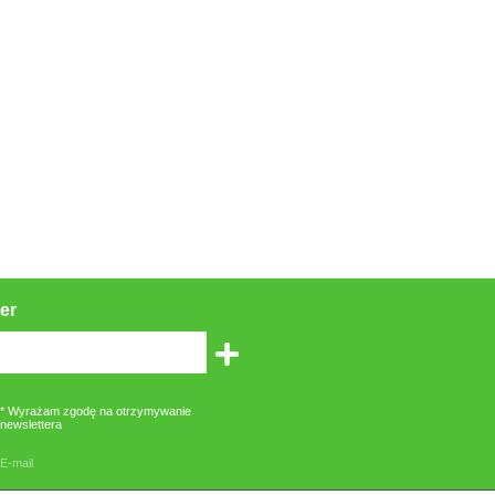
er
* Wyrażam zgodę na otrzymywanie
newslettera
E-mail