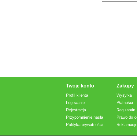
Twoje konto
Zakupy
Profil klienta
Wysyłka
Logowanie
Płatności
Rejestracja
Regulamin
Przypomnienie hasła
Prawo do o
Polityka prywatności
Reklamacje