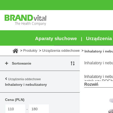
Aparaty słuchowe
Urządzeni
Produkty
Urządzenia oddechowe
Inhalatory i nebu
Inhalatory i neb
Sortowanie
Inhalatory i ne
Urządzenia oddechowe
zatok czy POCh
Rozwiń
Inhalatory i nebulizatory
W naszej oferci
leczniczej, pom
poziom emitowan
Cena (PLN)
Proponujemy:
-