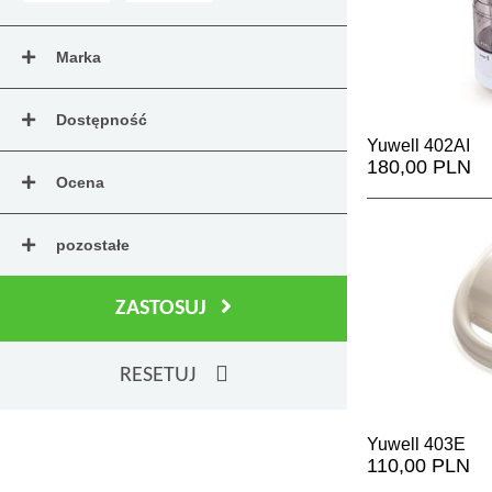
inhalator
cicha prac
dzieci
,
Marka
inhalator
wszystkic
choroby; i
Dostępność
Yuwell 402AI
Inhalatory
dostę
180,00 PLN
normami. Spraw
Ocena
pozostałe
ZASTOSUJ
RESETUJ
Yuwell 403E
110,00 PLN