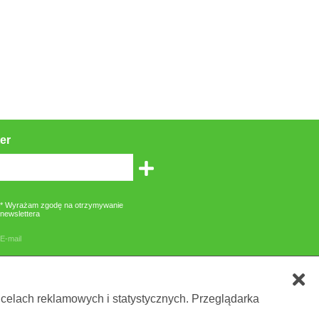
er
* Wyrażam zgodę na otrzymywanie
newslettera
E-mail
zone gwiazdką są obowiązkowe
 celach reklamowych i statystycznych. Przeglądarka