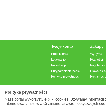
Twoje konto
Zakupy
Profil klienta
Wysyłka
Logowanie
Płatności
Rejestracja
Regulamin
Przypomnienie hasła
Prawo do o
Polityka prywatności
Reklamacje
Polityka prywatności
Nasz portal wykorzystuje pliki cookies. Używamy informacji
internetowa umożliwia Ci zmianę ustawień dotyczących cook
Prezentowane ceny
brutto
, z VAT.