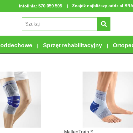
570 059 505
Znajdź najbliższy oddział BR
Infolinia
:
a oddechowe
Sprzęt rehabilitacyjny
Ortope
MalleoTrain S