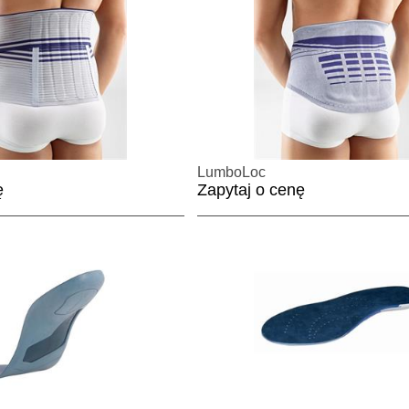
LumboLoc
ę
Zapytaj o cenę