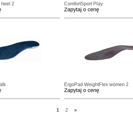
heel 2
ComfortSport Play
ę
Zapytaj o cenę
alk
ErgoPad WeightFlex women 2
ę
Zapytaj o cenę
1
2
»