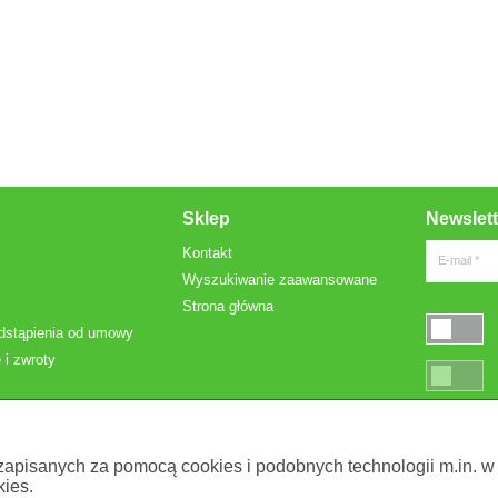
Sklep
Newslett
Kontakt
E-mail *
Wyszukiwanie zaawansowane
Strona główna
dstąpienia od umowy
 i zwroty
* Pola oznac
 zapisanych za pomocą cookies i podobnych technologii m.in. w
ies.