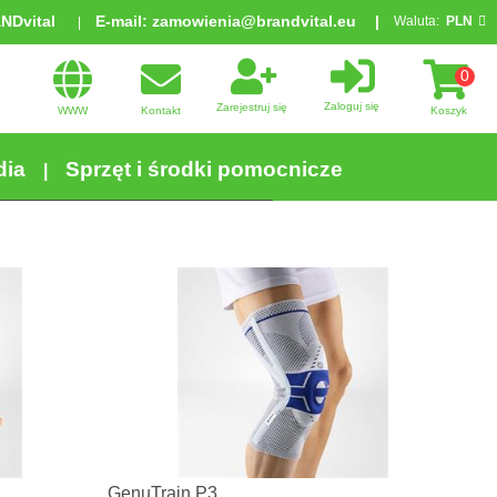
ANDvital
E-mail:
zamowienia@brandvital.eu
Waluta:
PLN
0
Zaloguj się
Zarejestruj się
WWW
Kontakt
Koszyk
dia
Sprzęt i środki pomocnicze
GenuTrain P3