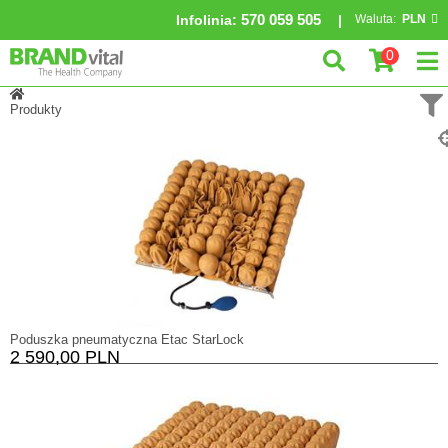
570 059 505
Infolinia
:
Waluta:
PLN
0
Produkty
Poduszka pneumatyczna Etac StarLock
2 590,00 PLN