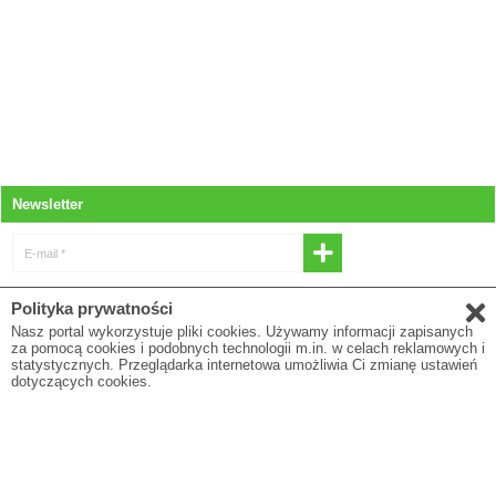
Newsletter
E-mail *
* Wyrażam zgodę na otrzymywanie
Polityka prywatności
newslettera
Nasz portal wykorzystuje pliki cookies. Używamy informacji zapisanych
za pomocą cookies i podobnych technologii m.in. w celach reklamowych i
E-mail
statystycznych. Przeglądarka internetowa umożliwia Ci zmianę ustawień
dotyczących cookies.
* Pola oznaczone gwiazdką są obowiązkowe
Polityka prywatności
O firmie
Regulamin
Blog