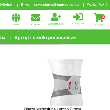
ANDvital
E-mail:
zamowienia@brandvital.eu
Waluta:
PLN
0
Zaloguj się
Zarejestruj się
WWW
Kontakt
Koszyk
dia
Sprzęt i środki pomocnicze
Orteza kręgosłupa Lumbo Direxa