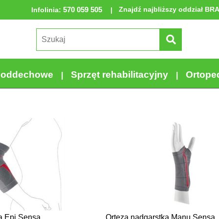
570 059 505
Znajdź najbliższy oddział BR
Infolinia
:
a oddechowe
Sprzęt rehabilitacyjny
Ortope
a Epi Sensa
Orteza nadgarstka Manu Sensa