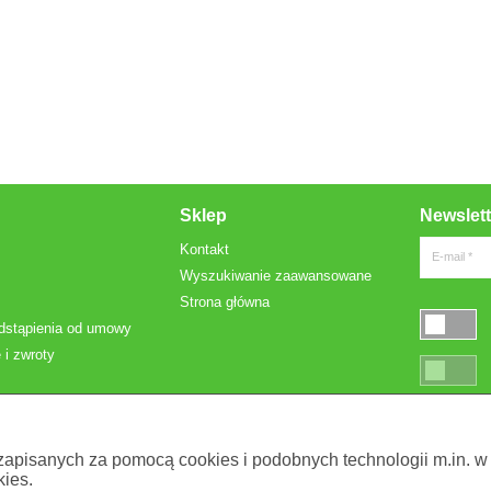
Sklep
Newslett
Kontakt
E-mail *
Wyszukiwanie zaawansowane
Strona główna
dstąpienia od umowy
 i zwroty
* Pola oznac
 zapisanych za pomocą cookies i podobnych technologii m.in. w
ies.