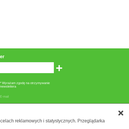
er
* Wyrażam zgodę na otrzymywanie
newslettera
E-mail
zone gwiazdką są obowiązkowe
 celach reklamowych i statystycznych. Przeglądarka