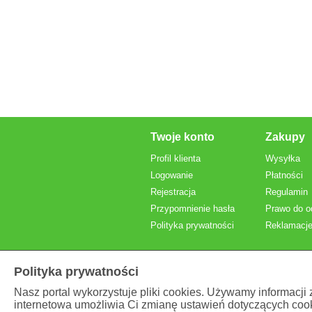
Twoje konto
Zakupy
Profil klienta
Wysyłka
Logowanie
Płatności
Rejestracja
Regulamin
Przypomnienie hasła
Prawo do o
Polityka prywatności
Reklamacje
Polityka prywatności
Nasz portal wykorzystuje pliki cookies. Używamy informacji
internetowa umożliwia Ci zmianę ustawień dotyczących cook
Prezentowane ceny
brutto
, z VAT.