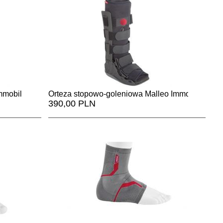
immobil walker low
Orteza stopowo-goleniowa Malleo Immobil Air Wa
390,00 PLN