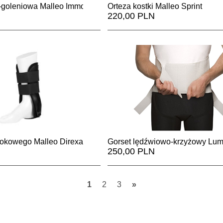
-goleniowa Malleo Immobil Air Walker Low
Orteza kostki Malleo Sprint
220,00 PLN
okowego Malleo Direxa Stirrup
Gorset lędźwiowo-krzyżowy Lum
250,00 PLN
1
2
3
»