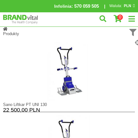
570 059 505
Infolinia
:
Waluta:
PLN
0
Produkty
Sano Liftkar PT UNI 130
22 500,00 PLN