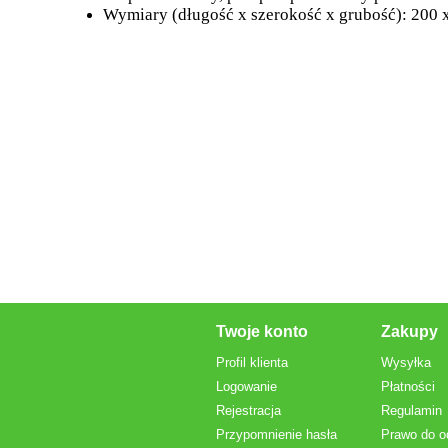
Wymiary (długość x szerokość x grubość): 200 x
Twoje konto
Zakupy
Profil klienta
Wysyłka
Logowanie
Płatności
Rejestracja
Regulamin
Przypomnienie hasła
Prawo do o