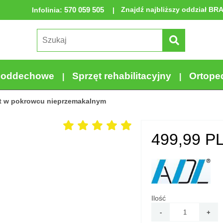
570 059 505
Znajdź najbliższy oddział BR
Infolinia
:
a oddechowe
Sprzęt rehabilitacyjny
Ortope
t w pokrowcu nieprzemakalnym
499,99
PL
Ilość