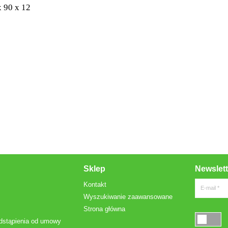
 90 x 12
Sklep
Newslett
Kontakt
E-mail *
Wyszukiwanie zaawansowane
Strona główna
dstąpienia od umowy