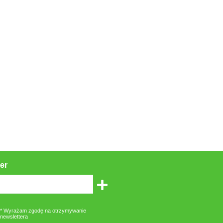
er
* Wyrażam zgodę na otrzymywanie
newslettera