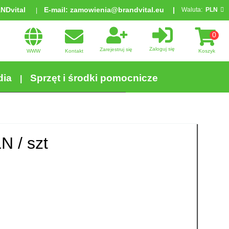
ANDvital
E-mail:
zamowienia@brandvital.eu
Waluta:
PLN
0
Zaloguj się
Zarejestruj się
WWW
Kontakt
Koszyk
dia
Sprzęt i środki pomocnicze
N /
szt