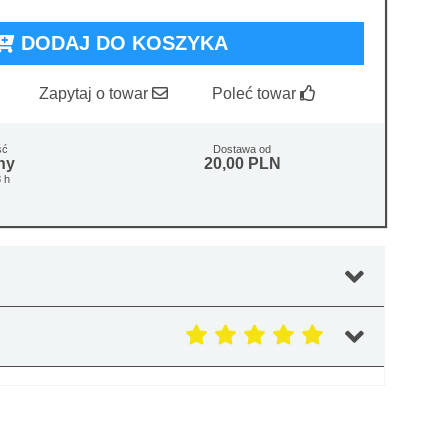
DODAJ DO KOSZYKA
Zapytaj o towar
Poleć towar
ść
Dostawa od
ny
20,00 PLN
 h