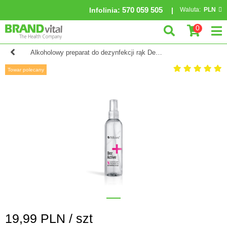
570 059 505
Infolinia
:
Waluta:
PLN
0
Alkoholowy preparat do dezynfekcji rąk DezActiv 210 ml
Towar polecany
19,99
PLN /
szt