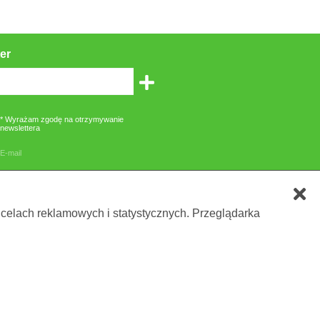
er
* Wyrażam zgodę na otrzymywanie
newslettera
E-mail
zone gwiazdką są obowiązkowe
 celach reklamowych i statystycznych. Przeglądarka
owania lub etykietą.