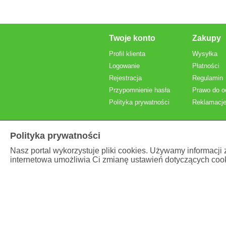
Twoje konto
Zakupy
Profil klienta
Wysyłka
Logowanie
Płatności
Rejestracja
Regulamin
Przypomnienie hasła
Prawo do o
Polityka prywatności
Reklamacje
Polityka prywatności
Nasz portal wykorzystuje pliki cookies. Używamy informacji
internetowa umożliwia Ci zmianę ustawień dotyczących cook
Prezentowane ceny
brutto
, z VAT.
Właściciel serwisu internetowego:
Brand Vital Poland Sp
Adres: Łódzka 11 , 95-054 Ksawerów, Polska
NIP: PL7312045424
To są wyroby medyczne