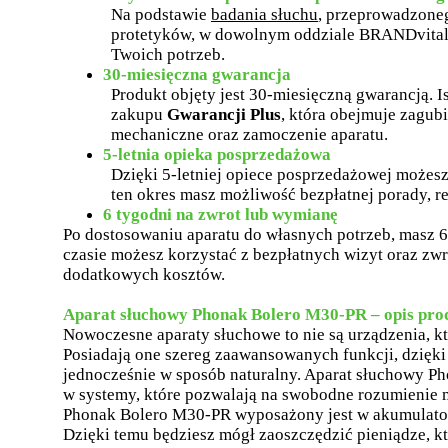
Na podstawie
badania słuchu
, przeprowadzone
protetyków, w dowolnym oddziale BRANDvital
Twoich potrzeb.
30-miesięczna gwarancja
Produkt objęty jest 30-miesięczną gwarancją. I
zakupu
Gwarancji Plus
, która obejmuje zagubi
mechaniczne oraz zamoczenie aparatu.
5-letnia opieka posprzedażowa
Dzięki 5-letniej opiece posprzedażowej możesz
ten okres masz możliwość bezpłatnej porady, re
6 tygodni na zwrot lub wymianę
Po dostosowaniu aparatu do własnych potrzeb, masz 6
czasie możesz korzystać z bezpłatnych wizyt oraz zwr
dodatkowych kosztów.
Aparat słuchowy Phonak Bolero M30-PR – opis pro
Nowoczesne aparaty słuchowe to nie są urządzenia, k
Posiadają one szereg zaawansowanych funkcji, dzięki
jednocześnie w sposób naturalny. Aparat słuchowy 
w systemy, które pozwalają na swobodne rozumienie 
Phonak Bolero M30-PR wyposażony jest w akumulator
Dzięki temu będziesz mógł zaoszczędzić pieniądze, k