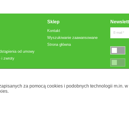
Sklep
Newslett
Kontakt
E-mail *
Wyszukiwanie zaawansowane
Strona główna
dstąpienia od umowy
 i zwroty
* Pola oznac
 zapisanych za pomocą cookies i podobnych technologii m.in. w
ies.
. z o.o.
. Używaj ich zgodnie z instrukcją użytk