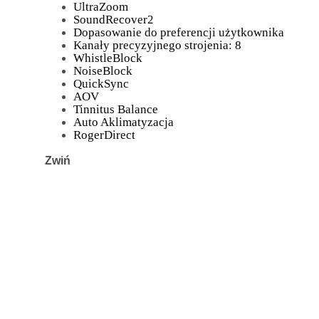
UltraZoom
SoundRecover2
Dopasowanie do preferencji użytkownika
Kanały precyzyjnego strojenia: 8
WhistleBlock
NoiseBlock
QuickSync
AOV
Tinnitus Balance
Auto Aklimatyzacja
RogerDirect
Zwiń