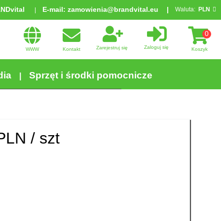
ANDvital
E-mail:
zamowienia@brandvital.eu
Waluta:
PLN
0
Zaloguj się
Zarejestruj się
WWW
Kontakt
Koszyk
dia
Sprzęt i środki pomocnicze
PLN /
szt