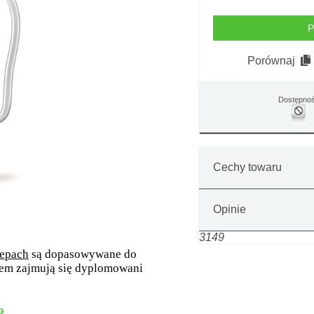
P
Porównaj
Dostępno
Cechy towaru
Opinie
3149
lepach
są dopasowywane do
em zajmują się dyplomowani
o