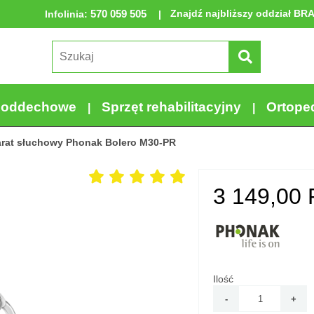
570 059 505
Znajdź najbliższy oddział BR
Infolinia
:
a oddechowe
Sprzęt rehabilitacyjny
Ortope
rat słuchowy Phonak Bolero M30-PR
3 149,00
Ilość