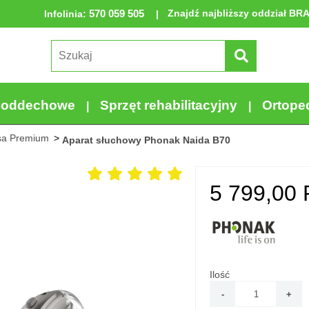
570 059 505
Znajdź najbliższy oddział BR
Infolinia
:
a oddechowe
Sprzęt rehabilitacyjny
Ortope
sa Premium
Aparat słuchowy Phonak Naida B70
5 799,00
Ilość