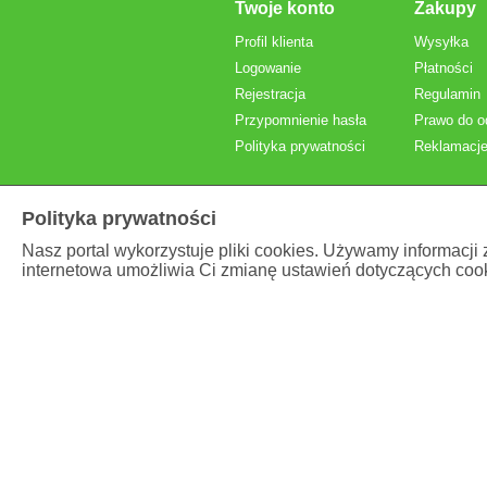
Twoje konto
Zakupy
Profil klienta
Wysyłka
Logowanie
Płatności
Rejestracja
Regulamin
Przypomnienie hasła
Prawo do o
Polityka prywatności
Reklamacje
Polityka prywatności
Nasz portal wykorzystuje pliki cookies. Używamy informacji
internetowa umożliwia Ci zmianę ustawień dotyczących cook
Prezentowane ceny
brutto
, z VAT.
Właściciel serwisu internetowego:
Brand Vital Poland Sp
Adres: Łódzka 11 , 95-054 Ksawerów, Polska
NIP: PL7312045424
To są wyroby medyczne
©