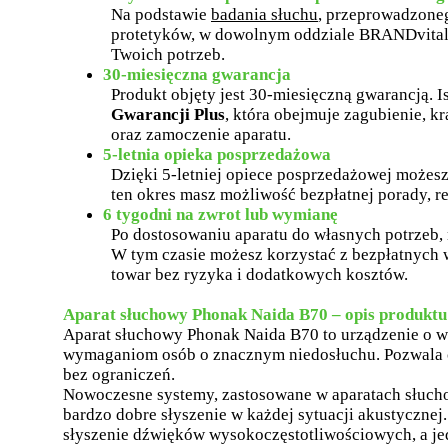
Na podstawie
badania słuchu
, przeprowadzone
protetyków, w dowolnym oddziale BRANDvital
Twoich potrzeb.
30-miesięczna gwarancja
Produkt objęty jest 30-miesięczną gwarancją. 
Gwarancji Plus
, która obejmuje zagubienie, k
oraz zamoczenie aparatu.
5-letnia opieka posprzedażowa
Dzięki 5-letniej opiece posprzedażowej możesz
ten okres masz możliwość bezpłatnej porady, re
6 tygodni na zwrot lub wymianę
Po dostosowaniu aparatu do własnych potrzeb, 
W tym czasie możesz korzystać z bezpłatnych 
towar bez ryzyka i dodatkowych kosztów.
Aparat słuchowy Phonak Naida B70 – opis produktu
Aparat słuchowy Phonak Naida B70 to urządzenie o w
wymaganiom osób o znacznym niedosłuchu. Pozwala c
bez ograniczeń.
Nowoczesne systemy, zastosowane w aparatach słucho
bardzo dobre słyszenie w każdej sytuacji akustyczne
słyszenie dźwięków wysokoczęstotliwościowych, a j