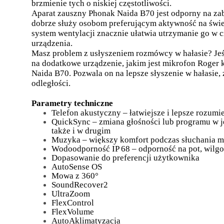
brzmienie tych o niskiej częstotliwości.
Aparat zauszny Phonak Naida B70 jest odporny na zab
dobrze służy osobom preferującym aktywność na św
system wentylacji znacznie ułatwia utrzymanie go w 
urządzenia.
Masz problem z usłyszeniem rozmówcy w hałasie? Jeśl
na dodatkowe urządzenie, jakim jest mikrofon Roger
Naida B70. Pozwala on na lepsze słyszenie w hałasie, 
odległości.
Parametry techniczne
Telefon akustyczny – łatwiejsze i lepsze rozum
QuickSync – zmiana głośności lub programu w 
także i w drugim
Muzyka – większy komfort podczas słuchania 
Wodoodporność IP 68 – odporność na pot, wilgo
Dopasowanie do preferencji użytkownika
AutoSense OS
Mowa z 360°
SoundRecover2
UltraZoom
FlexControl
FlexVolume
AutoAklimatyzacja