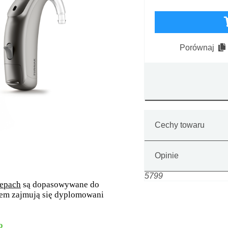
Porównaj
Cechy towaru
Opinie
5799
lepach
są dopasowywane do
em zajmują się dyplomowani
o