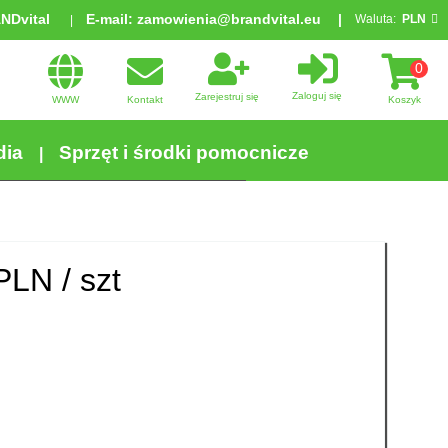
ANDvital
E-mail:
zamowienia@brandvital.eu
Waluta:
PLN
0
Zaloguj się
Zarejestruj się
WWW
Kontakt
Koszyk
dia
Sprzęt i środki pomocnicze
PLN /
szt