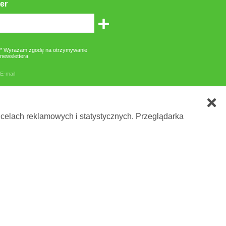
er
* Wyrażam zgodę na otrzymywanie
newslettera
E-mail
zone gwiazdką są obowiązkowe
 celach reklamowych i statystycznych. Przeglądarka
owania lub etykietą.
 ®