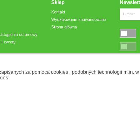
Sklep
Newslett
Kontakt
E-mail *
Wyszukiwanie zaawansowane
Strona główna
dstąpienia od umowy
 i zwroty
* Pola oznac
 zapisanych za pomocą cookies i podobnych technologii m.in. w
ies.
. z o.o.
. Używaj ich zgodnie z instrukcją użytk
 Comarch SA 2018. All rights reserved Powered by
Comarch e-Sklep