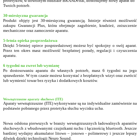
protetyków, w dowolnym oddziale BRANDvital, dostosujemy nowy aparat do
Twoich potrzeb.
30-miesięczna gwarancja
Produkt objęty jest 30-miesięczną gwarancją. Istnieje również możliwość
zakupu Gwarancji Plus, która obejmuje zagubienie, kradzież, zniszczenie
mechaniczne oraz zamoczenie aparatu.
5-letnia opieka posprzedażowa
Dzięki 5-letniej opiece posprzedażowej możesz być spokojny o swój aparat.
Przez ten okres masz możliwość bezpłatnej porady, regulacji i czyszczenia
aparatu.
6 tygodni na zwrot lub wymianę
Po dostosowaniu aparatu do własnych potrzeb, masz 6 tygodni na jego
sprawdzenie. W tym czasie możesz korzystać z bezpłatnych wizyt oraz zwrócić
lub wymienić towar bez ryzyka i dodatkowych kosztów.
Wewnątrzuszne aparaty słuchowe (ITE)
Aparaty wewnątrzuszne (ITE) wykonywane są na indywidualne zamówienie na
podstawie pobranego przez protetyka słuchu wycisku ucha.
Nowa odsłona pierwszych w branży wewnątrzusznych ładowalnych aparatów
słuchowych z wbudowanymi czujnikami ruchu i łącznością bluetooth. Jeszcze
bardziej wydajny akumulator litowo – jonowo - polimerowy i jeszcze lepszy
dźwięk dzięki technologii Neuro Sound.