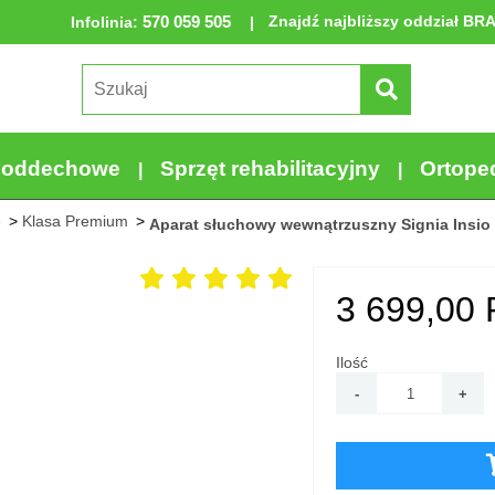
570 059 505
Znajdź najbliższy oddział BR
Infolinia
:
a oddechowe
Sprzęt rehabilitacyjny
Ortope
e
Klasa Premium
Aparat słuchowy wewnątrzuszny Signia Insio 
3 699,00
Ilość