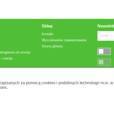
Sklep
Newslett
Kontakt
E-mail *
Wyszukiwanie zaawansowane
Strona główna
dstąpienia od umowy
 i zwroty
* Pola oznac
 zapisanych za pomocą cookies i podobnych technologii m.in. w
ies.
. z o.o.