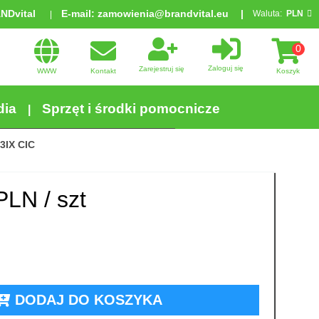
ANDvital
E-mail:
zamowienia@brandvital.eu
Waluta:
PLN
0
Zaloguj się
Zarejestruj się
WWW
Kontakt
Koszyk
dia
Sprzęt i środki pomocnicze
3IX CIC
PLN /
szt
DODAJ DO KOSZYKA