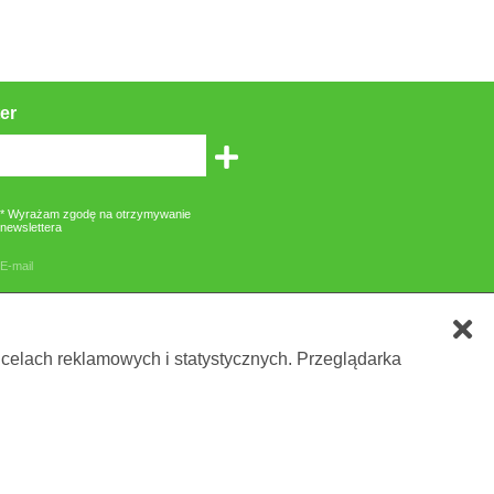
er
* Wyrażam zgodę na otrzymywanie
newslettera
E-mail
zone gwiazdką są obowiązkowe
 celach reklamowych i statystycznych. Przeglądarka