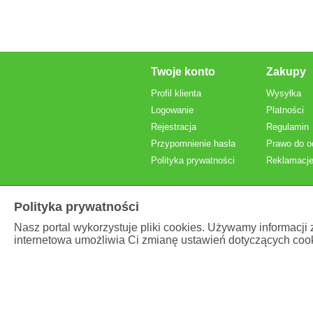
Twoje konto
Zakupy
Profil klienta
Wysyłka
Logowanie
Płatności
Rejestracja
Regulamin
Przypomnienie hasła
Prawo do o
Polityka prywatności
Reklamacje
Polityka prywatności
Nasz portal wykorzystuje pliki cookies. Używamy informacji
internetowa umożliwia Ci zmianę ustawień dotyczących cook
Prezentowane ceny
brutto
, z VAT.
Właściciel serwisu internetowego:
Brand Vital Poland Sp
Adres: Łódzka 11 , 95-054 Ksawerów, Polska
NIP: PL7312045424