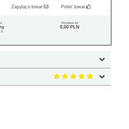
Zapytaj o towar
Poleć towar
ść
Dostawa od
ny
0,00 PLN
 h