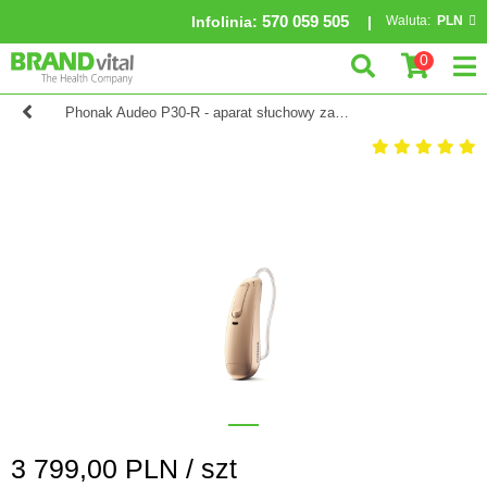
570 059 505
Infolinia
:
Waluta:
PLN
0
Phonak Audeo P30-R - aparat słuchowy zauszny
3 799,00
PLN /
szt