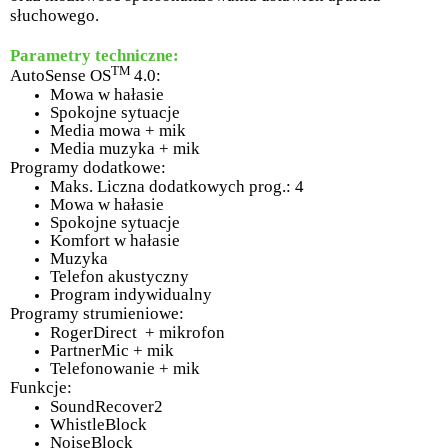
słuchowego.
Parametry techniczne:
TM
AutoSense OS
4.0:
Mowa w hałasie
Spokojne sytuacje
Media mowa + mik
Media muzyka + mik
Programy dodatkowe:
Maks. Liczna dodatkowych prog.: 4
Mowa w hałasie
Spokojne sytuacje
Komfort w hałasie
Muzyka
Telefon akustyczny
Program indywidualny
Programy strumieniowe:
RogerDirect + mikrofon
PartnerMic + mik
Telefonowanie + mik
Funkcje:
SoundRecover2
WhistleBlock
NoiseBlock