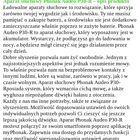
Aparat słuchowy Phonak Audeo P30-R – opis produktu
Ładowalne aparaty słuchowe to rozwiązanie, które sprzyja
zarówno twojej wygodzie jak i środowisku. Ty nie musisz
pamiętać o zakupie baterii, a środowisko nie jest dodatkowo
zanieczyszczane właśnie poprzez te zużyte baterie. Phonak
Audeo P30-R to aparat słuchowy, który wyposażony jest w
akumulator. Wystarczy, że podłączysz go do ładowania w
nocy, a będziesz mógł cieszyć się jego działaniem przez
cały dzień.
Dobre słyszenie pozwala nam żyć swobodnie. Jednym z
najistotniejszych aspektów jest jednak rozumienie mowy.
To właśnie pozwala nam na bezproblemowe kontakty z
innymi ludźmi, które są ważne, zarówno w pracy, jak i w
czasie wolnym. Aparat słuchowy Phonak Audeo P30-
Rposiada system, który wzmacnia cichą mowę, a także
wygłusza niepożądane dźwięki hałasu z otoczenia.
Każdy z nas ma inne potrzeby, także te związane ze
słyszeniem. Możliwość dopasowania ustawień do swoich
indywidualnych potrzeb pozwoli Ci cieszyć się jeszcze
lepszą jakością dźwięku. Aparat Phonak Audeo P30-R
możesz połączyć ze swoim smartfonem poprzez aplikację
myPhonak. Zapewnia ona dostęp do przydatnych funkcji
oraz możliwość spersonalizowania ustawień aparatu