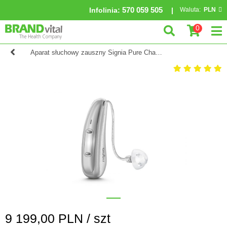
570 059 505
Infolinia
:
Waluta:
PLN
0
Aparat słuchowy zauszny Signia Pure Charge&Go 7X
9 199,00
PLN /
szt