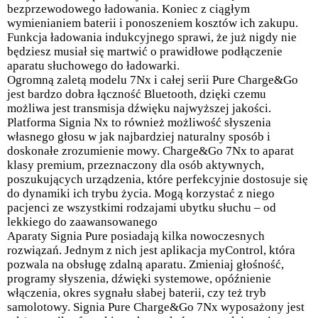
bezprzewodowego ładowania. Koniec z ciągłym
wymienianiem baterii i ponoszeniem kosztów ich zakupu.
Funkcja ładowania indukcyjnego sprawi, że już nigdy nie
będziesz musiał się martwić o prawidłowe podłączenie
aparatu słuchowego do ładowarki.
Ogromną zaletą modelu 7Nx i całej serii Pure Charge&Go
jest bardzo dobra łączność Bluetooth, dzięki czemu
możliwa jest transmisja dźwięku najwyższej jakości.
Platforma Signia Nx to również możliwość słyszenia
własnego głosu w jak najbardziej naturalny sposób i
doskonałe zrozumienie mowy. Charge&Go 7Nx to aparat
klasy premium, przeznaczony dla osób aktywnych,
poszukujących urządzenia, które perfekcyjnie dostosuje się
do dynamiki ich trybu życia. Mogą korzystać z niego
pacjenci ze wszystkimi rodzajami ubytku słuchu – od
lekkiego do zaawansowanego
Aparaty Signia Pure posiadają kilka nowoczesnych
rozwiązań. Jednym z nich jest aplikacja myControl, która
pozwala na obsługę zdalną aparatu. Zmieniaj głośność,
programy słyszenia, dźwięki systemowe, opóźnienie
włączenia, okres sygnału słabej baterii, czy też tryb
samolotowy. Signia Pure Charge&Go 7Nx wyposażony jest