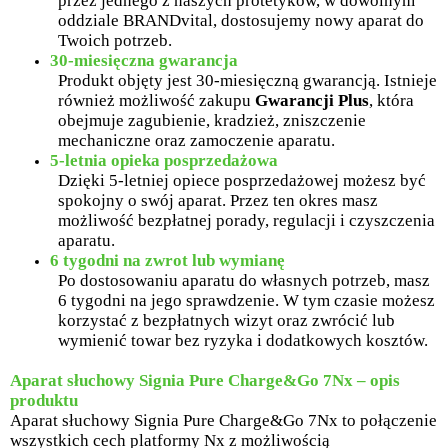
przez jednego z naszych protetyków, w dowolnym
oddziale BRANDvital, dostosujemy nowy aparat do
Twoich potrzeb.
30-miesięczna gwarancja
Produkt objęty jest 30-miesięczną gwarancją. Istnieje
również możliwość zakupu
Gwarancji Plus
, która
obejmuje zagubienie, kradzież, zniszczenie
mechaniczne oraz zamoczenie aparatu.
5-letnia opieka posprzedażowa
Dzięki 5-letniej opiece posprzedażowej możesz być
spokojny o swój aparat. Przez ten okres masz
możliwość bezpłatnej porady, regulacji i czyszczenia
aparatu.
6 tygodni na zwrot lub wymianę
Po dostosowaniu aparatu do własnych potrzeb, masz
6 tygodni na jego sprawdzenie. W tym czasie możesz
korzystać z bezpłatnych wizyt oraz zwrócić lub
wymienić towar bez ryzyka i dodatkowych kosztów.
Aparat słuchowy Signia Pure Charge&Go 7Nx – opis
produktu
Aparat słuchowy Signia Pure Charge&Go 7Nx to połączenie
wszystkich cech platformy Nx z możliwością