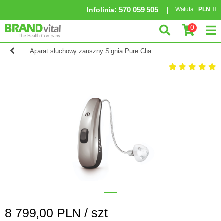
570 059 505
Infolinia
:
Waluta:
PLN
0
Aparat słuchowy zauszny Signia Pure Charge&Go 7Nx
8 799,00
PLN /
szt