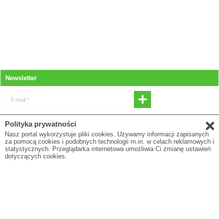
Newsletter
E-mail *
* Wyrażam zgodę na otrzymywanie
Polityka prywatności
newslettera
Nasz portal wykorzystuje pliki cookies. Używamy informacji zapisanych
za pomocą cookies i podobnych technologii m.in. w celach reklamowych i
E-mail
statystycznych. Przeglądarka internetowa umożliwia Ci zmianę ustawień
dotyczących cookies.
* Pola oznaczone gwiazdką są obowiązkowe
Polityka prywatności
O firmie
Regulamin
Blog
To są wyroby medyczne. Używaj ich zgodnie z instrukcją użytkowania lub etykietą.