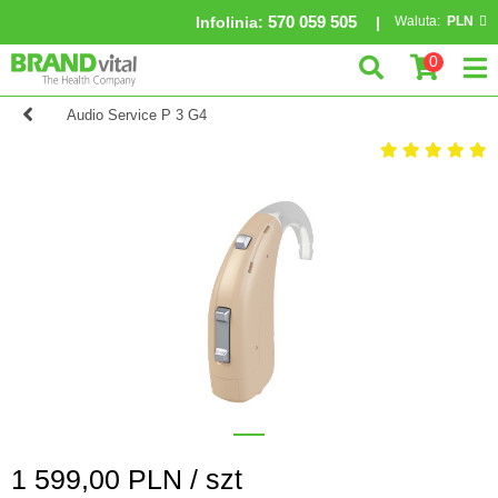
570 059 505
Infolinia
:
Waluta:
PLN
0
Audio Service P 3 G4
1 599,00
PLN /
szt