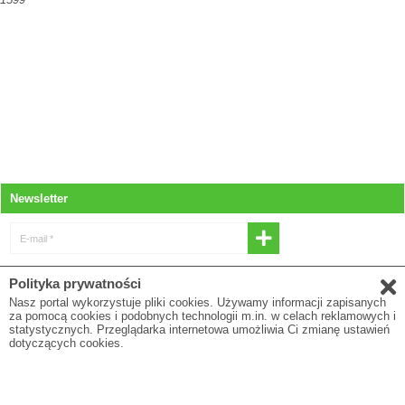
Newsletter
E-mail *
* Wyrażam zgodę na otrzymywanie
Polityka prywatności
newslettera
Nasz portal wykorzystuje pliki cookies. Używamy informacji zapisanych
za pomocą cookies i podobnych technologii m.in. w celach reklamowych i
E-mail
statystycznych. Przeglądarka internetowa umożliwia Ci zmianę ustawień
dotyczących cookies.
* Pola oznaczone gwiazdką są obowiązkowe
Polityka prywatności
O firmie