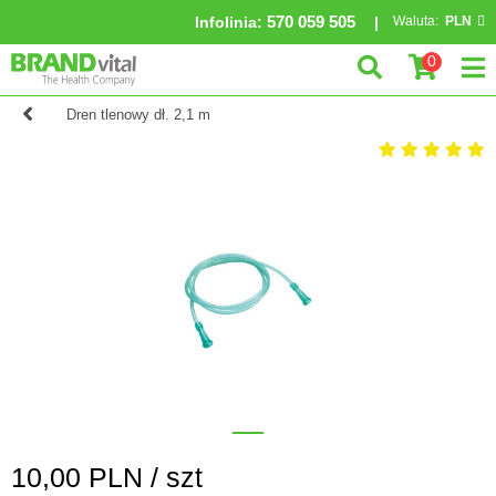
570 059 505
Infolinia
:
Waluta:
PLN
0
Dren tlenowy dł. 2,1 m
10,00
PLN /
szt