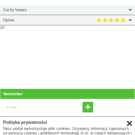
Cechy towaru
Opinie
10
Newsletter
E-mail *
* Wyrażam zgodę na otrzymywanie
Polityka prywatności
newslettera
Nasz portal wykorzystuje pliki cookies. Używamy informacji zapisanych
za pomocą cookies i podobnych technologii m.in. w celach reklamowych i
E-mail