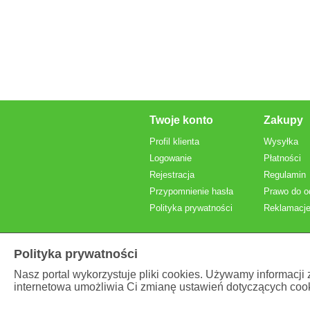
Twoje konto
Zakupy
Profil klienta
Wysyłka
Logowanie
Płatności
Rejestracja
Regulamin
Przypomnienie hasła
Prawo do o
Polityka prywatności
Reklamacje
Polityka prywatności
Nasz portal wykorzystuje pliki cookies. Używamy informacji
internetowa umożliwia Ci zmianę ustawień dotyczących cook
Prezentowane ceny
brutto
, z VAT.