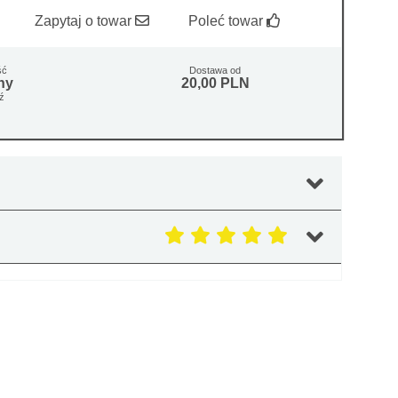
Zapytaj o towar
Poleć towar
ść
Dostawa od
ny
20,00 PLN
ź