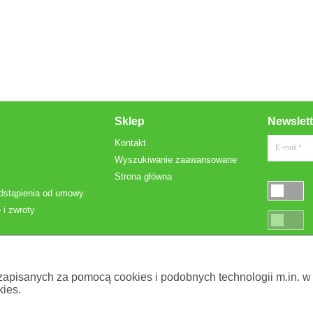
Sklep
Newslett
Kontakt
E-mail *
Wyszukiwanie zaawansowane
Strona główna
dstąpienia od umowy
 i zwroty
* Pola oznac
 zapisanych za pomocą cookies i podobnych technologii m.in. w
ies.