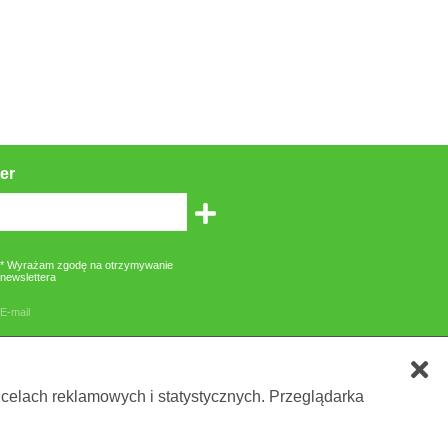
er
* Wyrażam zgodę na otrzymywanie
newslettera
E-mail
zone gwiazdką są obowiązkowe
 celach reklamowych i statystycznych. Przeglądarka