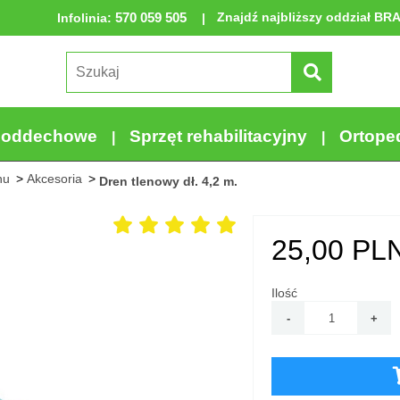
570 059 505
Znajdź najbliższy oddział BR
Infolinia
:
a oddechowe
Sprzęt rehabilitacyjny
Ortope
nu
Akcesoria
Dren tlenowy dł. 4,2 m.
25,00
PLN
Ilość