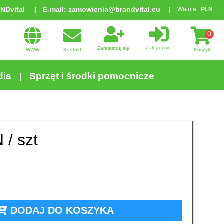
ANDvital
E-mail:
zamowienia@brandvital.eu
Waluta:
PLN
0
Zaloguj się
Zarejestruj się
WWW
Kontakt
Koszyk
dia
Sprzęt i środki pomocnicze
 /
szt
DODAJ DO KOSZYKA