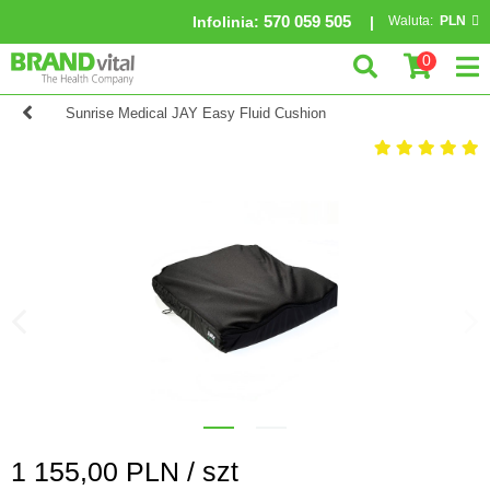
570 059 505
Infolinia
:
Waluta:
PLN
0
Sunrise Medical JAY Easy Fluid Cushion
1 155,00
PLN /
szt