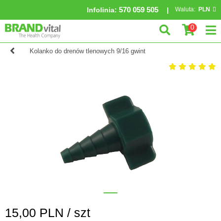
570 059 505
Infolinia
:
Waluta:
PLN
0
Kolanko do drenów tlenowych 9/16 gwint
15,00
PLN /
szt