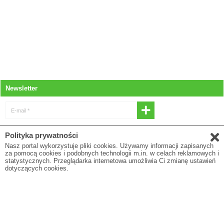
Newsletter
E-mail *
* Wyrażam zgodę na otrzymywanie
Polityka prywatności
newslettera
Nasz portal wykorzystuje pliki cookies. Używamy informacji zapisanych
za pomocą cookies i podobnych technologii m.in. w celach reklamowych i
E-mail
statystycznych. Przeglądarka internetowa umożliwia Ci zmianę ustawień
dotyczących cookies.
* Pola oznaczone gwiazdką są obowiązkowe
Polityka prywatności
O firmie
Regulamin
Blog