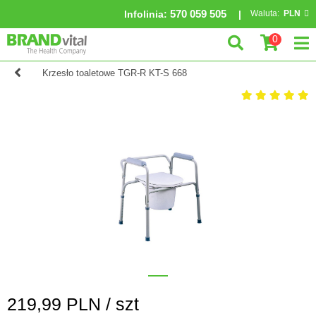
570 059 505
Infolinia
:
Waluta:
PLN
0
Krzesło toaletowe TGR-R KT-S 668
219,99
PLN /
szt