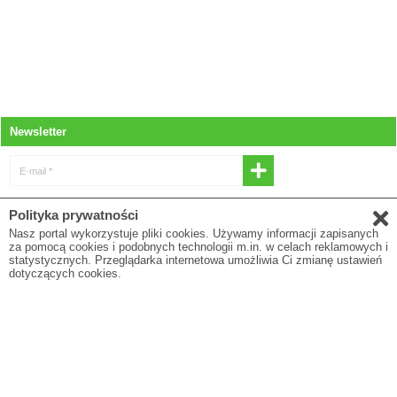
Newsletter
E-mail *
* Wyrażam zgodę na otrzymywanie
Polityka prywatności
newslettera
Nasz portal wykorzystuje pliki cookies. Używamy informacji zapisanych
za pomocą cookies i podobnych technologii m.in. w celach reklamowych i
E-mail
statystycznych. Przeglądarka internetowa umożliwia Ci zmianę ustawień
dotyczących cookies.
* Pola oznaczone gwiazdką są obowiązkowe
Polityka prywatności
O firmie
Regulamin
Blog
To są wyroby medyczne. Używaj ich zgodnie z instrukcją użytkowania lub etykietą.