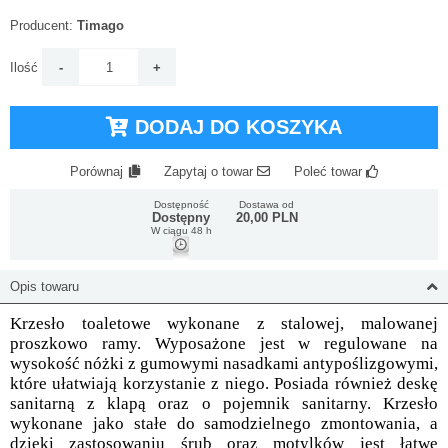
Producent:
Timago
Ilość
DODAJ DO KOSZYKA
Porównaj
Zapytaj o towar
Poleć towar
Dostępność
Dostawa od
Dostępny
20,00 PLN
W ciągu 48 h
Opis towaru
Krzesło toaletowe wykonane z stalowej, malowanej
proszkowo ramy. Wyposażone jest w regulowane na
wysokość nóżki z gumowymi nasadkami antypoślizgowymi,
które ułatwiają korzystanie z niego. Posiada również deskę
sanitarną z klapą oraz o pojemnik sanitarny. Krzesło
wykonane jako stałe do samodzielnego zmontowania, a
dzięki zastosowaniu śrub oraz motylków jest łatwe