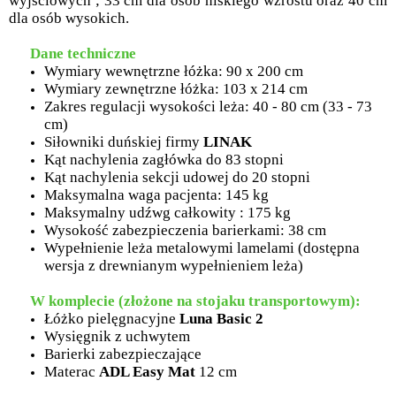
wyjściowych ; 33 cm dla osób niskiego wzrostu oraz 40 cm
dla osób wysokich.
Dane techniczne
Wymiary wewnętrzne łóżka: 90 x 200 cm
Wymiary zewnętrzne łóżka: 103 x 214 cm
Zakres regulacji wysokości leża: 40 - 80 cm (33 - 73
cm)
Siłowniki duńskiej firmy
LINAK
Kąt nachylenia zagłówka do 83 stopni
Kąt nachylenia sekcji udowej do 20 stopni
Maksymalna waga pacjenta: 145 kg
Maksymalny udźwg całkowity : 175 kg
Wysokość zabezpieczenia barierkami: 38 cm
Wypełnienie leża metalowymi lamelami (dostępna
wersja z drewnianym wypełnieniem leża)
W komplecie (złożone na stojaku transportowym):
Łóżko pielęgnacyjne
Luna Basic 2
Wysięgnik z uchwytem
Barierki zabezpieczające
Materac
ADL Easy Mat
12 cm