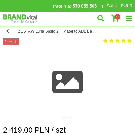
570 059 505
Infolinia
:
Waluta:
PLN
0
ZESTAW Luna Basic 2 + Materac ADL Easy Mat
Promocja
2 419,00
PLN /
szt