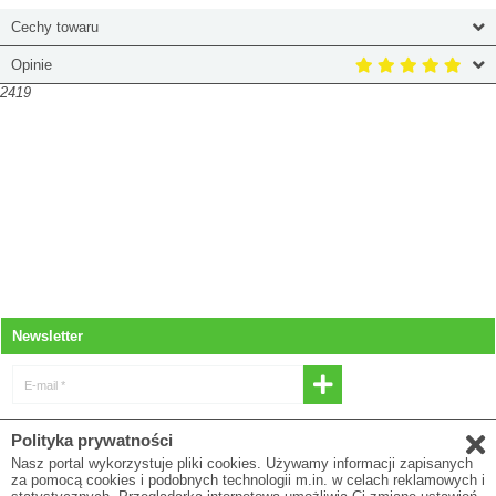
Cechy towaru
Opinie
2419
Newsletter
E-mail *
* Wyrażam zgodę na otrzymywanie
Polityka prywatności
newslettera
Nasz portal wykorzystuje pliki cookies. Używamy informacji zapisanych
za pomocą cookies i podobnych technologii m.in. w celach reklamowych i
E-mail