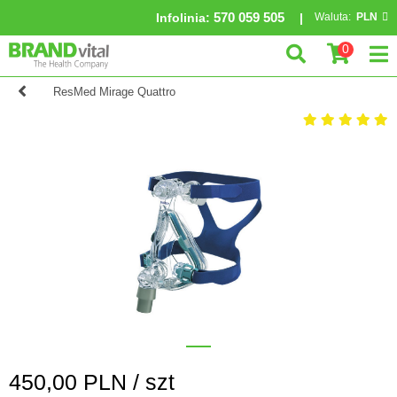
570 059 505
Infolinia
:
Waluta:
PLN
0
ResMed Mirage Quattro
450,00
PLN /
szt