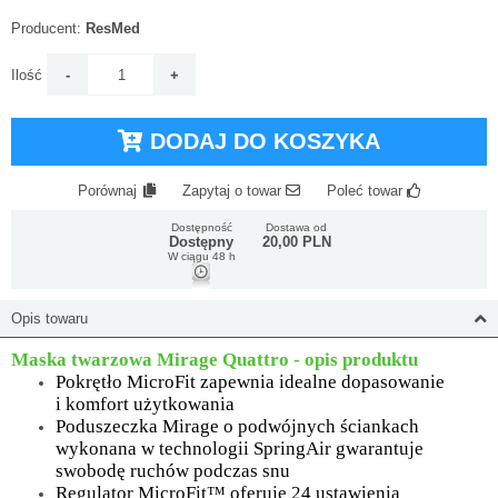
Producent:
ResMed
Ilość
DODAJ DO KOSZYKA
Porównaj
Zapytaj o towar
Poleć towar
Dostępność
Dostawa od
Dostępny
20,00 PLN
W ciągu 48 h
Opis towaru
Maska twarzowa Mirage Quattro - opis produktu
Pokrętło MicroFit zapewnia idealne dopasowanie
i komfort użytkowania
Poduszeczka Mirage o podwójnych ściankach
wykonana w technologii SpringAir gwarantuje
swobodę ruchów podczas snu
Regulator MicroFit™ oferuje 24 ustawienia