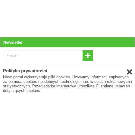
Newsletter
E-mail *
* Wyrażam zgodę na otrzymywanie
Polityka prywatności
newslettera
Nasz portal wykorzystuje pliki cookies. Używamy informacji zapisanych
za pomocą cookies i podobnych technologii m.in. w celach reklamowych i
E-mail
statystycznych. Przeglądarka internetowa umożliwia Ci zmianę ustawień
dotyczących cookies.
* Pola oznaczone gwiazdką są obowiązkowe
Polityka prywatności
O firmie
Regulamin
Blog
To są wyroby medyczne. Używaj ich zgodnie z instrukcją użytkowania lub etykietą.
© Comarch SA 2018. All rights reserved Powered by
Comarch e-Sklep ®