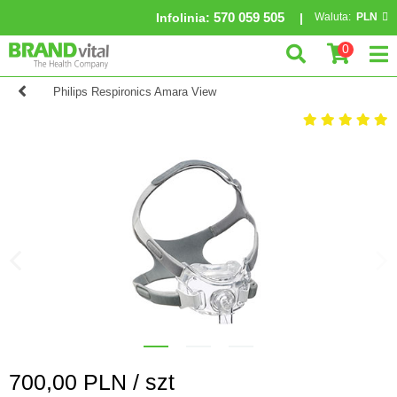
570 059 505
Infolinia
:
Waluta:
PLN
0
Philips Respironics Amara View
700,00
PLN /
szt