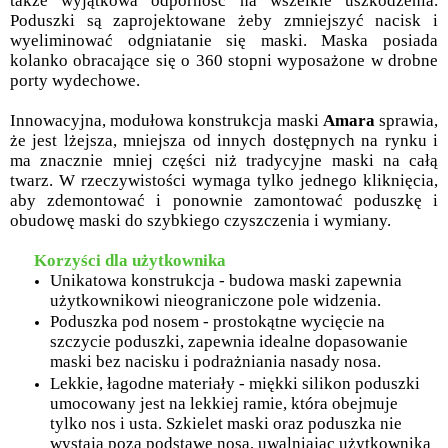
także wyjątkowa odporność na wszelkie uszkodzenia.
Poduszki są zaprojektowane żeby zmniejszyć nacisk i
wyeliminować odgniatanie się maski. Maska posiada
kolanko obracające się o 360 stopni wyposażone w drobne
porty wydechowe.
Innowacyjna, modułowa konstrukcja maski
Amara
sprawia,
że jest lżejsza, mniejsza od innych dostępnych na rynku i
ma znacznie mniej części niż tradycyjne maski na całą
twarz. W rzeczywistości wymaga tylko jednego kliknięcia,
aby zdemontować i ponownie zamontować poduszkę i
obudowę maski do szybkiego czyszczenia i wymiany.
Korzyści dla użytkownika
Unikatowa konstrukcja - budowa maski zapewnia
użytkownikowi nieograniczone pole widzenia.
Poduszka pod nosem - prostokątne wycięcie na
szczycie poduszki, zapewnia idealne dopasowanie
maski bez nacisku i podrażniania nasady nosa.
Lekkie, łagodne materiały - miękki silikon poduszki
umocowany jest na lekkiej ramie, która obejmuje
tylko nos i usta. Szkielet maski oraz poduszka nie
wystają poza podstawę nosa, uwalniając użytkownika