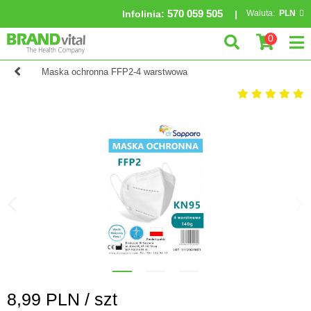
570 059 505
Infolinia
:
Waluta:
PLN
0
Maska ochronna FFP2-4 warstwowa
8,99
PLN /
szt