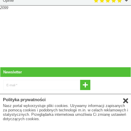
Opinie
2099
Newsletter
E-mail *
* Wyrażam zgodę na otrzymywanie
Polityka prywatności
newslettera
Nasz portal wykorzystuje pliki cookies. Używamy informacji zapisanych
za pomocą cookies i podobnych technologii m.in. w celach reklamowych i
E-mail
statystycznych. Przeglądarka internetowa umożliwia Ci zmianę ustawień
dotyczących cookies.
* Pola oznaczone gwiazdką są obowiązkowe