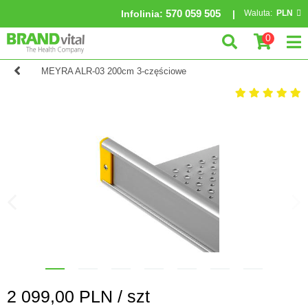
570 059 505
Infolinia
:
Waluta:
PLN
0
MEYRA ALR-03 200cm 3-częściowe
2 099,00
PLN /
szt