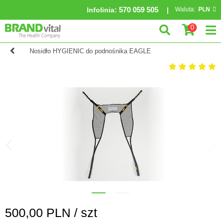
570 059 505
Infolinia
:
Waluta:
PLN
0
Nosidło HYGIENIC do podnośnika EAGLE
500,00
PLN /
szt