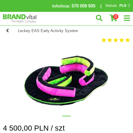
570 059 505
Infolinia
:
Waluta:
PLN
0
Leckey EAS Early Activity System
4 500,00
PLN /
szt