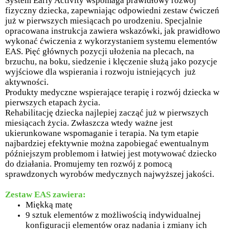
System Early Activity wspomaga prawidłowy rozwój
fizyczny dziecka, zapewniając odpowiedni zestaw ćwiczeń
już w pierwszych miesiącach po urodzeniu. Specjalnie
opracowana instrukcja zawiera wskazówki, jak prawidłowo
wykonać ćwiczenia z wykorzystaniem systemu elementów
EAS. Pięć głównych pozycji ułożenia na plecach, na
brzuchu, na boku, siedzenie i klęczenie służą jako pozycje
wyjściowe dla wspierania i rozwoju istniejących już
aktywności.
Produkty medyczne wspierające terapię i rozwój dziecka w
pierwszych etapach życia.
Rehabilitację dziecka najlepiej zacząć już w pierwszych
miesiącach życia. Zwłaszcza wtedy ważne jest
ukierunkowane wspomaganie i terapia. Na tym etapie
najbardziej efektywnie można zapobiegać ewentualnym
późniejszym problemom i łatwiej jest motywować dziecko
do działania. Promujemy ten rozwój z pomocą
sprawdzonych wyrobów medycznych najwyższej jakości.
Zestaw EAS zawiera:
Miękką matę
9 sztuk elementów z możliwością indywidualnej
konfiguracji elementów oraz nadania i zmiany ich