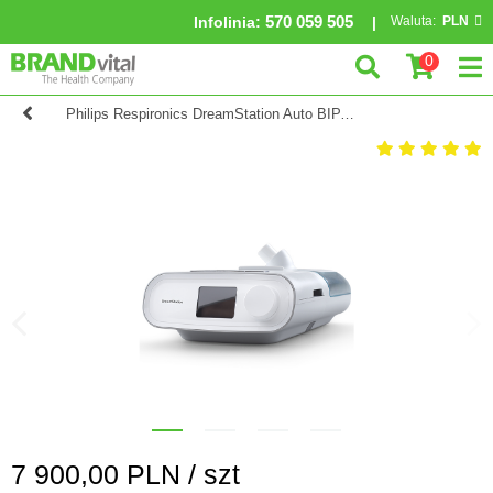
570 059 505
Infolinia
:
Waluta:
PLN
0
Philips Respironics DreamStation Auto BIPAP
7 900,00
PLN /
szt