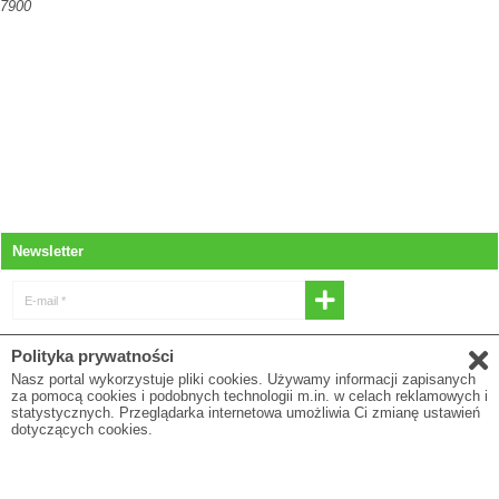
7900
Newsletter
E-mail *
* Wyrażam zgodę na otrzymywanie
Polityka prywatności
newslettera
Nasz portal wykorzystuje pliki cookies. Używamy informacji zapisanych
za pomocą cookies i podobnych technologii m.in. w celach reklamowych i
E-mail
statystycznych. Przeglądarka internetowa umożliwia Ci zmianę ustawień
dotyczących cookies.
* Pola oznaczone gwiazdką są obowiązkowe
Polityka prywatności
O firmie