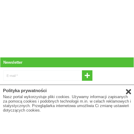
Newsletter
E-mail *
* Wyrażam zgodę na otrzymywanie
Polityka prywatności
newslettera
Nasz portal wykorzystuje pliki cookies. Używamy informacji zapisanych
za pomocą cookies i podobnych technologii m.in. w celach reklamowych i
E-mail
statystycznych. Przeglądarka internetowa umożliwia Ci zmianę ustawień
dotyczących cookies.
* Pola oznaczone gwiazdką są obowiązkowe
Polityka prywatności
O firmie
Regulamin
Blog