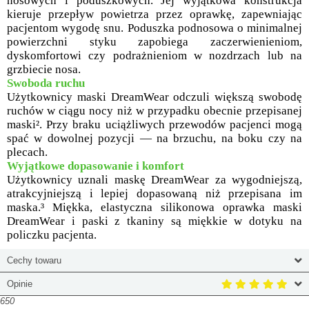
nosowych i poduszkowych. Jej wyjątkowa konstrukcja
kieruje przepływ powietrza przez oprawkę, zapewniając
pacjentom wygodę snu. Poduszka podnosowa o minimalnej
powierzchni styku zapobiega zaczerwienieniom,
dyskomfortowi czy podrażnieniom w nozdrzach lub na
grzbiecie nosa.
Swoboda ruchu
Użytkownicy maski DreamWear odczuli większą swobodę
ruchów w ciągu nocy niż w przypadku obecnie przepisanej
maski². Przy braku uciążliwych przewodów pacjenci mogą
spać w dowolnej pozycji — na brzuchu, na boku czy na
plecach.
Wyjątkowe dopasowanie i komfort
Użytkownicy uznali maskę DreamWear za wygodniejszą,
atrakcyjniejszą i lepiej dopasowaną niż przepisana im
maska.³ Miękka, elastyczna silikonowa oprawka maski
DreamWear i paski z tkaniny są miękkie w dotyku na
policzku pacjenta.
Cechy towaru
Opinie
650