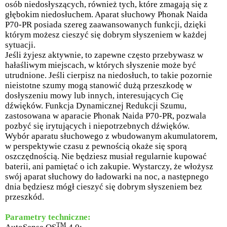
osób niedosłyszących, również tych, które zmagają się z
głębokim niedosłuchem. Aparat słuchowy Phonak Naida
P70-PR posiada szereg zaawansowanych funkcji, dzięki
którym możesz cieszyć się dobrym słyszeniem w każdej
sytuacji.
Jeśli żyjesz aktywnie, to zapewne często przebywasz w
hałaśliwym miejscach, w których słyszenie może być
utrudnione. Jeśli cierpisz na niedosłuch, to takie pozornie
nieistotne szumy mogą stanowić dużą przeszkodę w
dosłyszeniu mowy lub innych, interesujących Cię
dźwięków. Funkcja Dynamicznej Redukcji Szumu,
zastosowana w aparacie Phonak Naida P70-PR, pozwala
pozbyć się irytujących i niepotrzebnych dźwięków.
Wybór aparatu słuchowego z wbudowanym akumulatorem,
w perspektywie czasu z pewnością okaże się sporą
oszczędnością. Nie będziesz musiał regularnie kupować
baterii, ani pamiętać o ich zakupie. Wystarczy, że włożysz
swój aparat słuchowy do ładowarki na noc, a następnego
dnia będziesz mógł cieszyć się dobrym słyszeniem bez
przeszkód.
Parametry techniczne:
TM