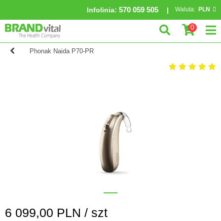
570 059 505
Infolinia
:
Waluta:
PLN
0
Phonak Naida P70-PR
6 099,00
PLN /
szt