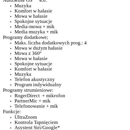
AutoSense OS
4.0:
Muzyka
Komfort w hałasie
Mowa w hałasie
Spokojne sytuacje
Media-mowa + mik
Media muzyka + mik
Programy dodatkowe;
Maks. liczba dodatkowych prog.: 4
Mowa w dużym hałasie
Mowa z 360º
Mowa w hałasie
Spokojne sytuacje
Komfort w hałasie
Muzyka
Telefon akustyczny
Program indywidualny
Programy strumieniowe:
RogerDirect + mikrofon
PartnerMic + mik
Telefonowanie + mik
Funkcje:
UltraZoom
Kontrola Tapnięciem
Asystent Siri/Google*