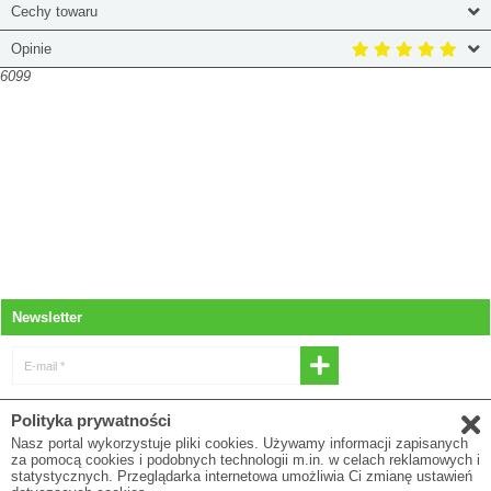
Cechy towaru
Opinie
6099
Newsletter
E-mail *
* Wyrażam zgodę na otrzymywanie
Polityka prywatności
newslettera
Nasz portal wykorzystuje pliki cookies. Używamy informacji zapisanych
za pomocą cookies i podobnych technologii m.in. w celach reklamowych i
E-mail
statystycznych. Przeglądarka internetowa umożliwia Ci zmianę ustawień