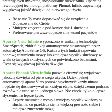
preferujących dyskretne, indywidualne rozwiązania. Oparte na
rewolucyjnej technologii platformy Phonak Infinio zapewniają
wyjątkową jakość dźwięku od pierwszego użycia.
Bo to nie Ty masz dopasować się do urządzenia.
Dopasowane do Ciebie
Mniejsze zmęczenie pod koniec dnia1 słuchania
Preferowane pierwsze dopasowanie wśród pacjentów
Aparaty Virto Infinio
wyposażono w unikalną technologię
SmartSpeech, zbiór funkcji automatycznie stosowanych przez
automatykę AutoSense OS. Każda z tych funkcji zapewnia
poprawę rozumienia mowy lub zmniejsza wysiłek słuchowy w
wielu sytuacjach akustycznych co potwierdzono badaniami.
Ciesz się wyjątkową jakością dźwięku.
Aparat Phonak Virto Infinio
pozwala cieszyć się wyjątkową
jakością dźwięku od pierwszego użycia. Dzięki pełnej
automatyzacji aparat Virto pomoże wychwycić każdy niuans
i będzie się dostosowywał na każdym etapie, dzięki czemu podczas
rozmów nie uronisz ani jednego słowa. Nie chodzi tylko o lepsze
słyszenie. To lepsze życie.
Lepsze rozumienie mowy i mniejszy wysiłek włożony w
słuchanie, co przekłada się na większą pewność siebie i
mniejsze zmęczenie mózgu