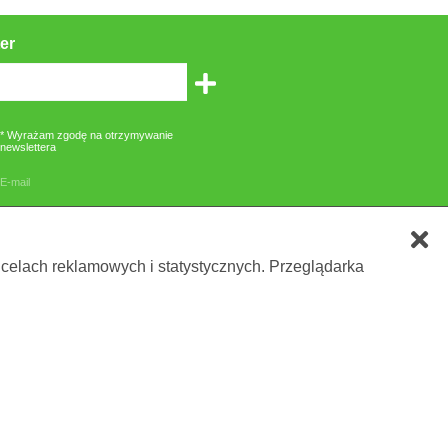
er
* Wyrażam zgodę na otrzymywanie
newslettera
E-mail
zone gwiazdką są obowiązkowe
 celach reklamowych i statystycznych. Przeglądarka
owania lub etykietą.