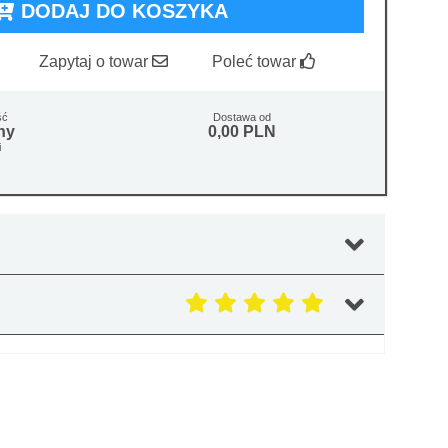
DODAJ DO KOSZYKA
Zapytaj o towar
Poleć towar
ść
Dostawa od
ny
0,00 PLN
i