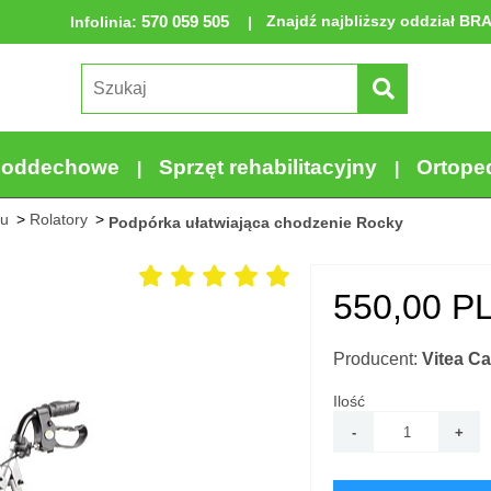
570 059 505
Znajdź najbliższy oddział BR
Infolinia
:
a oddechowe
Sprzęt rehabilitacyjny
Ortope
iu
Rolatory
Podpórka ułatwiająca chodzenie Rocky
550,00
PL
Producent:
Vitea Ca
Ilość