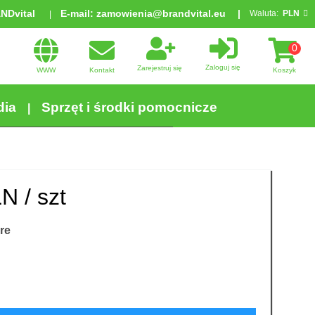
ANDvital
E-mail:
zamowienia@brandvital.eu
Waluta:
PLN
0
Zaloguj się
Zarejestruj się
WWW
Kontakt
Koszyk
dia
Sprzęt i środki pomocnicze
N /
szt
re