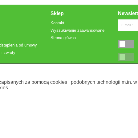
Sklep
Newslett
Kontakt
E-mail *
Wyszukiwanie zaawansowane
Strona główna
dstąpienia od umowy
 i zwroty
* Pola oznac
 zapisanych za pomocą cookies i podobnych technologii m.in. w
ies.
. z o.o.
. Używaj ich zgodnie z instrukcją użytk