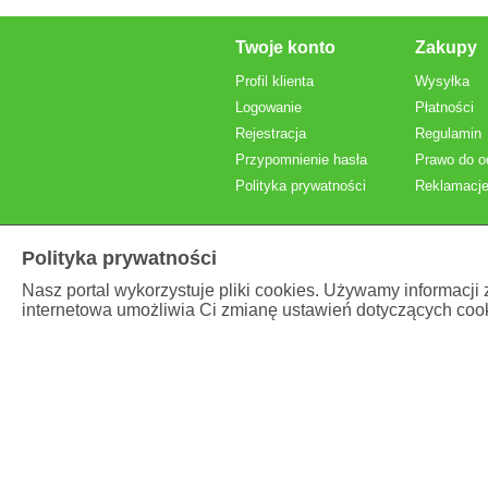
Twoje konto
Zakupy
Profil klienta
Wysyłka
Logowanie
Płatności
Rejestracja
Regulamin
Przypomnienie hasła
Prawo do o
Polityka prywatności
Reklamacje
Polityka prywatności
Nasz portal wykorzystuje pliki cookies. Używamy informacji
internetowa umożliwia Ci zmianę ustawień dotyczących cook
Prezentowane ceny
brutto
, z VAT.
Właściciel serwisu internetowego:
Brand Vital Poland Sp
Adres: Łódzka 11 , 95-054 Ksawerów, Polska
NIP: PL7312045424
To są wyroby medyczne