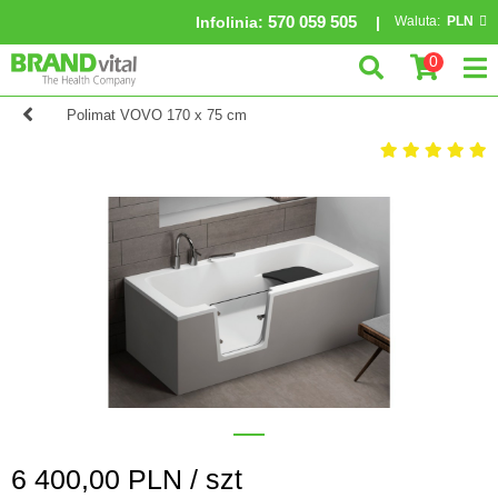
570 059 505
Infolinia
:
Waluta:
PLN
0
Polimat VOVO 170 x 75 cm
6 400,00
PLN /
szt