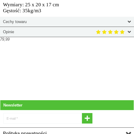
Wymiary: 25 x 20 x 17 cm
Gęstość: 35kg/m3
Cechy towaru
Opinie
79,99
Newsletter
E-mail *
* Wyrażam zgodę na otrzymywanie
Polityka prywatności
newslettera