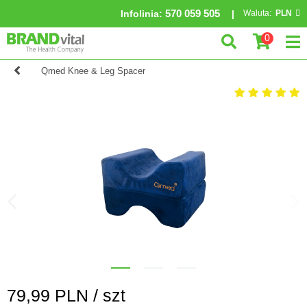
570 059 505
Infolinia
:
Waluta:
PLN
0
Qmed Knee & Leg Spacer
79,99
PLN /
szt