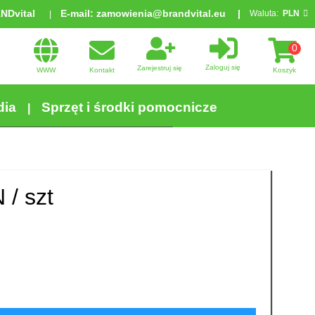
ANDvital
E-mail:
zamowienia@brandvital.eu
Waluta:
PLN
0
Zaloguj się
Zarejestruj się
WWW
Kontakt
Koszyk
dia
Sprzęt i środki pomocnicze
 /
szt