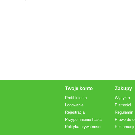
Twoje konto
Zakupy
Profil klienta
Wysyłka
Logowanie
Płatności
Rejestracja
Regulamin
Przypomnienie hasła
Prawo do o
Polityka prywatności
Reklamacje