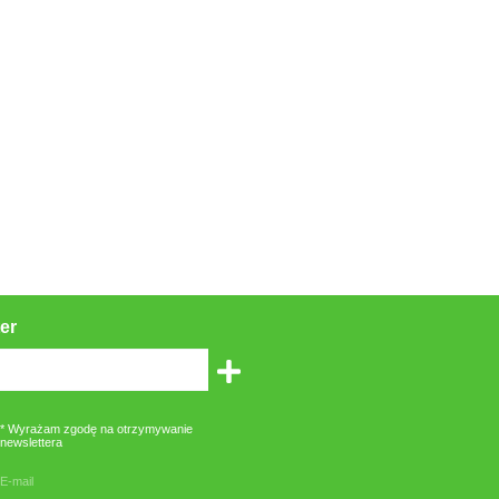
er
* Wyrażam zgodę na otrzymywanie
newslettera
E-mail