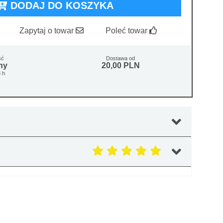
DODAJ DO KOSZYKA
Zapytaj o towar
Poleć towar
ść
Dostawa od
ny
20,00 PLN
 h