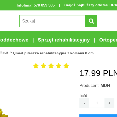
570 059 505
Znajdź najbliższy oddział BR
Infolinia
:
a oddechowe
Sprzęt rehabilitacyjny
Ortope
tacji
Qmed piłeczka rehabilitacyjna z kolcami 8 cm
17,99
PLN
Producent:
MDH
Ilość