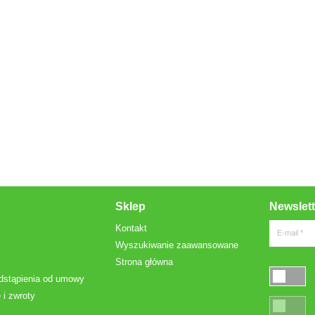
Sklep
Newslett
Kontakt
E-mail *
Wyszukiwanie zaawansowane
Strona główna
dstąpienia od umowy
 i zwroty