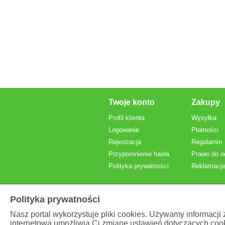
Twoje konto
Zakupy
Profil klienta
Wysyłka
Logowanie
Płatności
Rejestracja
Regulamin
Przypomnienie hasła
Prawo do o
Polityka prywatności
Reklamacje
Polityka prywatności
Nasz portal wykorzystuje pliki cookies. Używamy informacji
internetowa umożliwia Ci zmianę ustawień dotyczących cook