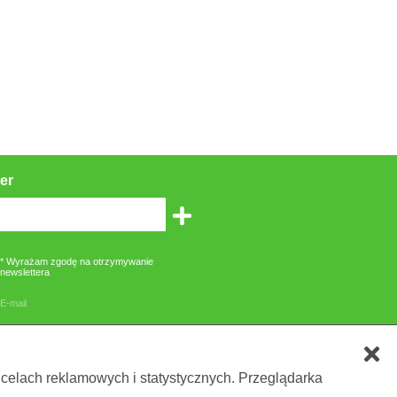
er
* Wyrażam zgodę na otrzymywanie
newslettera
E-mail
zone gwiazdką są obowiązkowe
 celach reklamowych i statystycznych. Przeglądarka