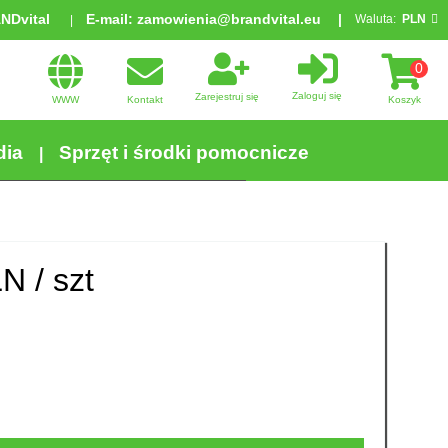
ANDvital
E-mail:
zamowienia@brandvital.eu
Waluta:
PLN
0
Zaloguj się
Zarejestruj się
WWW
Kontakt
Koszyk
dia
Sprzęt i środki pomocnicze
N /
szt