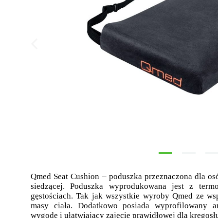
Qmed Seat Cushion – poduszka przeznaczona dla osó
siedzącej. Poduszka wyprodukowana jest z term
gęstościach. Tak jak wszystkie wyroby Qmed ze ws
masy ciała. Dodatkowo posiada wyprofilowany an
wygodę i ułatwiający zajęcie prawidłowej dla kręgosł