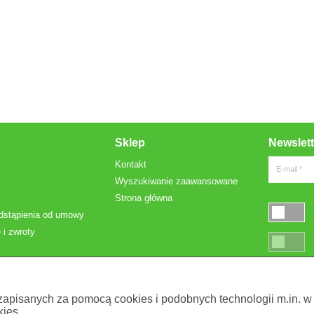
Sklep
Newslett
Kontakt
E-mail *
Wyszukiwanie zaawansowane
Strona główna
dstąpienia od umowy
 i zwroty
* Pola oznac
 zapisanych za pomocą cookies i podobnych technologii m.in. w
ies.