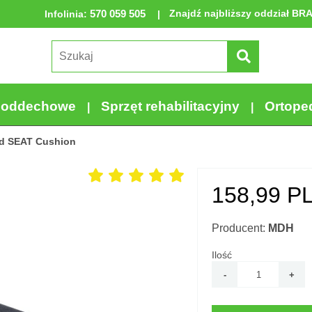
570 059 505
Znajdź najbliższy oddział BR
Infolinia
:
a oddechowe
Sprzęt rehabilitacyjny
Ortope
d SEAT Cushion
158,99
PL
Producent:
MDH
Ilość