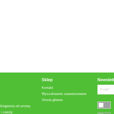
Sklep
Newslett
Kontakt
E-mail *
Wyszukiwanie zaawansowane
Strona główna
dstąpienia od umowy
 i zwroty