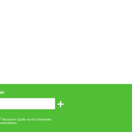
er
* Wyrażam zgodę na otrzymywanie
newslettera