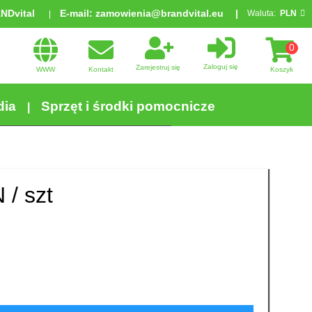
ANDvital
E-mail:
zamowienia@brandvital.eu
Waluta:
PLN
0
Zaloguj się
Zarejestruj się
WWW
Kontakt
Koszyk
dia
Sprzęt i środki pomocnicze
 /
szt