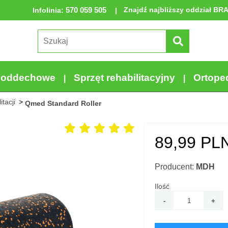
570 059 505
Znajdź najbliższy oddział BR
Infolinia
:
a oddechowe
Sprzęt rehabilitacyjny
Ortope
tacji
Qmed Standard Roller
89,99
PLN
Producent:
MDH
Ilość