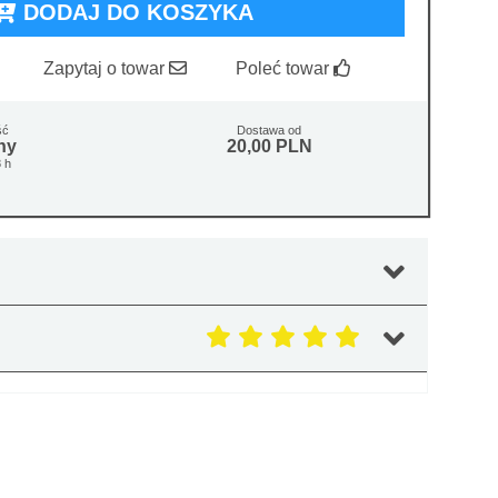
DODAJ DO KOSZYKA
Zapytaj o towar
Poleć towar
ść
Dostawa od
ny
20,00 PLN
 h