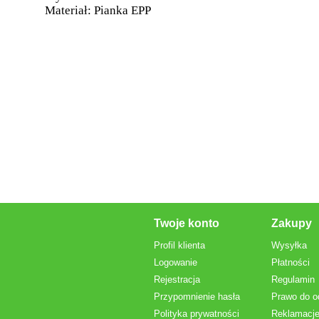
Materiał: Pianka EPP
Twoje konto
Zakupy
Profil klienta
Wysyłka
Logowanie
Płatności
Rejestracja
Regulamin
Przypomnienie hasła
Prawo do o
Polityka prywatności
Reklamacje