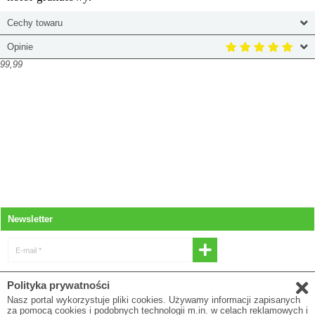
Cechy towaru
Opinie
99,99
Newsletter
E-mail *
* Wyrażam zgodę na otrzymywanie
Polityka prywatności
newslettera
Nasz portal wykorzystuje pliki cookies. Używamy informacji zapisanych
za pomocą cookies i podobnych technologii m.in. w celach reklamowych i
E-mail