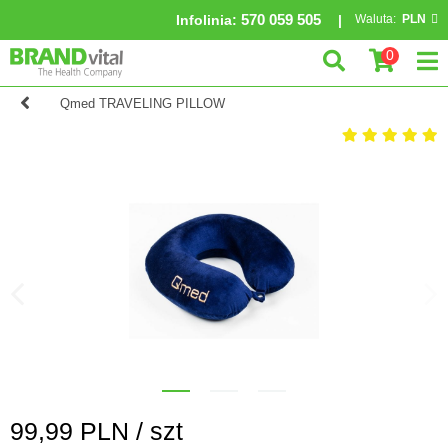
570 059 505
Infolinia
:
Waluta:
PLN
0
Qmed TRAVELING PILLOW
99,99
PLN /
szt