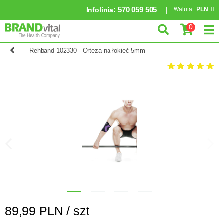
570 059 505
Infolinia
:
Waluta:
PLN
0
Rehband 102330 - Orteza na łokieć 5mm
89,99
PLN /
szt