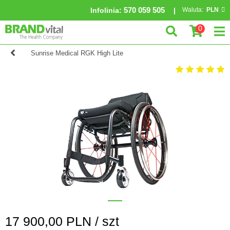
570 059 505
Infolinia
:
Waluta:
PLN
0
Sunrise Medical RGK High Lite
17 900,00
PLN /
szt