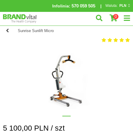
570 059 505
Infolinia
:
Waluta:
PLN
0
Sunrise Sunlift Micro
5 100,00
PLN /
szt