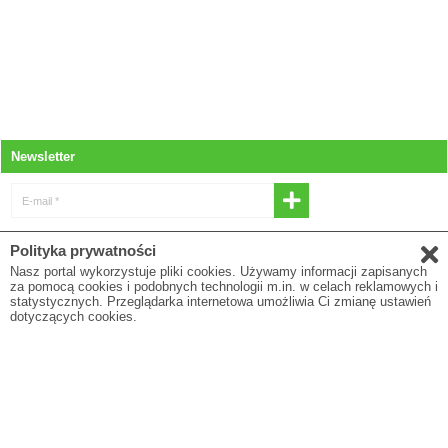
Newsletter
E-mail *
* Wyrażam zgodę na otrzymywanie
Polityka prywatności
newslettera
Nasz portal wykorzystuje pliki cookies. Używamy informacji zapisanych
za pomocą cookies i podobnych technologii m.in. w celach reklamowych i
E-mail
statystycznych. Przeglądarka internetowa umożliwia Ci zmianę ustawień
dotyczących cookies.
* Pola oznaczone gwiazdką są obowiązkowe
Polityka prywatności
O firmie
Regulamin
Blog
To są wyroby medyczne. Używaj ich zgodnie z instrukcją użytkowania lub etykietą.