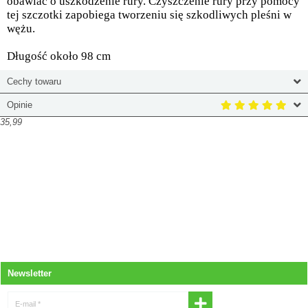
obawiać o uszkodzenie rury. Czyszczenie rury przy pomocy
tej szczotki zapobiega tworzeniu się szkodliwych pleśni w
wężu.
Długość około 98 cm
Cechy towaru
Opinie
35,99
Newsletter
E-mail *