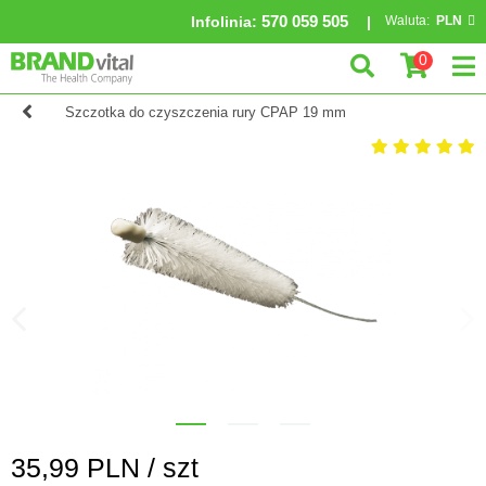
570 059 505
Infolinia
:
Waluta:
PLN
0
Szczotka do czyszczenia rury CPAP 19 mm
35,99
PLN /
szt