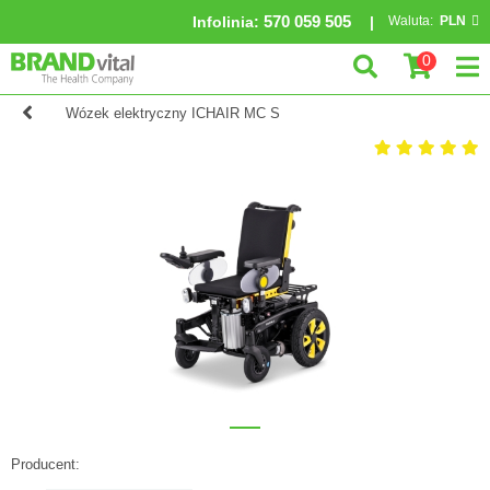
570 059 505
Infolinia
:
Waluta:
PLN
0
Wózek elektryczny ICHAIR MC S
Producent: