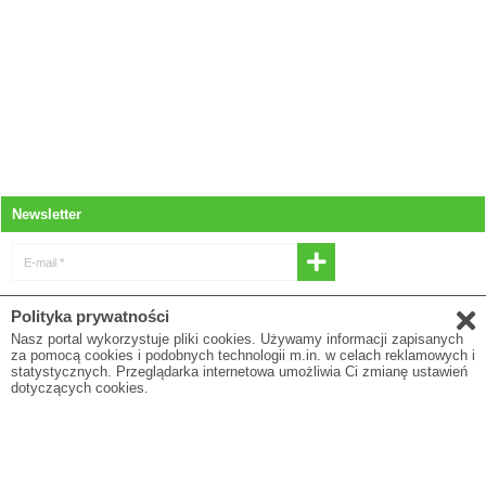
Newsletter
E-mail *
* Wyrażam zgodę na otrzymywanie
Polityka prywatności
newslettera
Nasz portal wykorzystuje pliki cookies. Używamy informacji zapisanych
za pomocą cookies i podobnych technologii m.in. w celach reklamowych i
E-mail
statystycznych. Przeglądarka internetowa umożliwia Ci zmianę ustawień
dotyczących cookies.
* Pola oznaczone gwiazdką są obowiązkowe
Polityka prywatności
O firmie
Regulamin
Blog