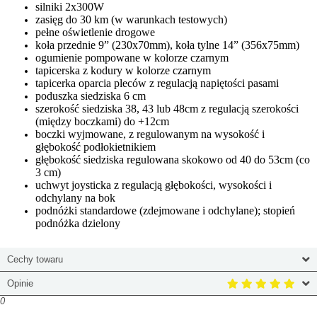
silniki 2x300W
zasięg do 30 km (w warunkach testowych)
pełne oświetlenie drogowe
koła przednie 9” (230x70mm), koła tylne 14” (356x75mm)
ogumienie pompowane w kolorze czarnym
tapicerska z kodury w kolorze czarnym
tapicerka oparcia pleców z regulacją napiętości pasami
poduszka siedziska 6 cm
szerokość siedziska 38, 43 lub 48cm z regulacją szerokości
(między boczkami) do +12cm
boczki wyjmowane, z regulowanym na wysokość i
głębokość podłokietnikiem
głębokość siedziska regulowana skokowo od 40 do 53cm (co
3 cm)
uchwyt joysticka z regulacją głębokości, wysokości i
odchylany na bok
podnóżki standardowe (zdejmowane i odchylane); stopień
podnóżka dzielony
Cechy towaru
Opinie
0