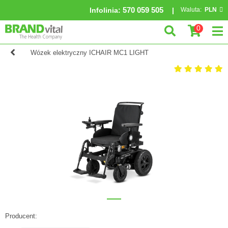
570 059 505
Infolinia
:
Waluta:
PLN
0
Wózek elektryczny ICHAIR MC1 LIGHT
Producent: