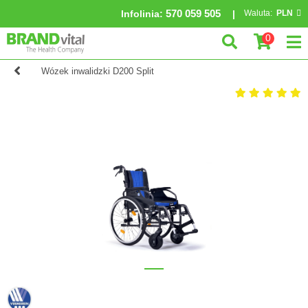
570 059 505
Infolinia
:
Waluta:
PLN
0
Wózek inwalidzki D200 Split