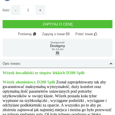
Ilość
ZAPYTAJ O CENĘ
Porównaj
Zapytaj o towar
Poleć towar
Dostępność
Dostępny
Do 14 dni
Opis towaru
Wózek inwalidzki ze stopów lekkich
D200 Split
Wózek aluminiowy D200 Split
Został zaprojektowany tak aby
gwarantować maksymalną wytrzymałość, duży komfort oraz
optymalną ilość parametrów ustawianych pod potrzeby
użytkowników w swojej klasie. Wózek posiada koła tylne
wypinane na szybkozłączki , wyciągane podnóżki , wyciągane i
odchylane podłokietniki za oparcie. A wszystko po to aby po
złożeniu zajmował jak najmniej miejsca i można go było przewozić
na tylnym siedzeniu auta. Oś koła tylnego osadzona w bloku