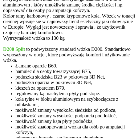
aluminiowym , który umożliwia zmianę środka ciężkości i np.
dopasować dla osoby po amputacji kończyn.
Kolor ramy karbonowy , czarne kryptonowe koła. Wózek w tonacji
ciemnej wpisuje się w najnowszy trend estetyczny jaki obowiązuje
w Europie. Wygląd jest nowoczesny i sprawia , że użytkownik
czuje się bardziej komfortowo.
Wytrzymałość wózka to 130 kg
D200 Split
to podwyższony standard wózka D200. Standardowo
wyposażony w opcje , które podwyższają komfort i użytkowanie
wózka.
Łamane oparcie B69,
hamulec dla osoby towarzyszącej B75,
poduszka siedziska B23 w pokrowcu 3D Net,
poduszka oparcia w pokrowcu 3D Net,
kieszeń za oparciem B79,
regulowany kąt nachylenia płyty pod stopę.
koła tylne w bloku aluminiowym na szybkozłączce z
odblaskami,
możliwość zmiany wysokości siedziska od podłoża,
możliwość zmiany wysokości podparcia pod łokieć,
możliwość zmiany kąta płyty podnóżka,
możliwość zaadoptowania wózka dla osób po amputacji
kończyn,
odporny na korozję - wykonany z aluminium.