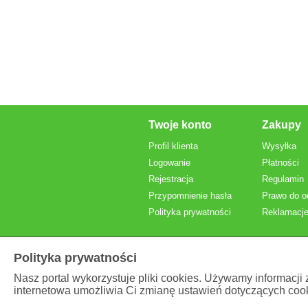
Twoje konto
Zakupy
Profil klienta
Wysyłka
Logowanie
Płatności
Rejestracja
Regulamin
Przypomnienie hasła
Prawo do o
Polityka prywatności
Reklamacje
Polityka prywatności
Nasz portal wykorzystuje pliki cookies. Używamy informacji
internetowa umożliwia Ci zmianę ustawień dotyczących cook
Prezentowane ceny
brutto
, z VAT.