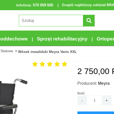
570 059 505
Znajdź najbliższy oddział BR
Infolinia
:
a oddechowe
Sprzęt rehabilitacyjny
Ortope
Stalowe
Wózek inwalidzki Meyra Vario XXL
2 750,00
Producent:
Meyra
Ilość