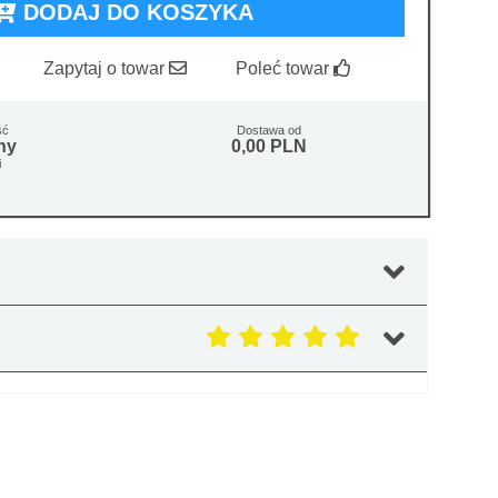
DODAJ DO KOSZYKA
Zapytaj o towar
Poleć towar
ść
Dostawa od
ny
0,00 PLN
i