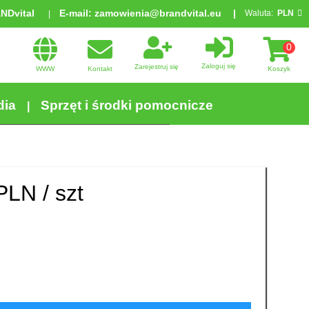
ANDvital
E-mail:
zamowienia@brandvital.eu
Waluta:
PLN
0
Zaloguj się
Zarejestruj się
WWW
Kontakt
Koszyk
dia
Sprzęt i środki pomocnicze
PLN /
szt