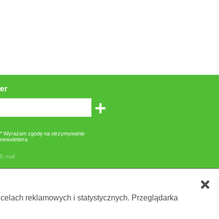
er
* Wyrażam zgodę na otrzymywanie
newslettera
E-mail
zone gwiazdką są obowiązkowe
 celach reklamowych i statystycznych. Przeglądarka