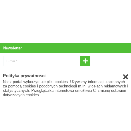
Newsletter
E-mail *
* Wyrażam zgodę na otrzymywanie
Polityka prywatności
newslettera
Nasz portal wykorzystuje pliki cookies. Używamy informacji zapisanych
za pomocą cookies i podobnych technologii m.in. w celach reklamowych i
E-mail
statystycznych. Przeglądarka internetowa umożliwia Ci zmianę ustawień
dotyczących cookies.
* Pola oznaczone gwiazdką są obowiązkowe
Polityka prywatności
O firmie
Regulamin
Blog
To są wyroby medyczne. Używaj ich zgodnie z instrukcją użytkowania lub etykietą.