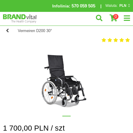
570 059 505
Infolinia
:
Waluta:
PLN
0
Vermeiren D200 30°
1 700,00
PLN /
szt